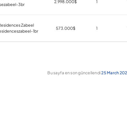
2.998.000
$
1
sezabeel-3br
Residences Zabeel
573.000
$
1
esidenceszabeel-1br
Bu sayfa en son güncellendi
25 March 202