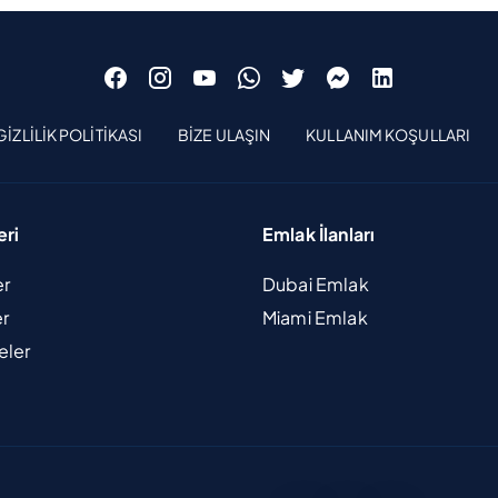
GIZLILIK POLITIKASI
BIZE ULAŞIN
KULLANIM KOŞULLARI
eri
Emlak İlanları
er
Dubai Emlak
er
Miami Emlak
eler