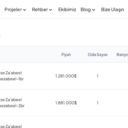
Projeler
Rehber
Ekibimiz
Blog
Bize Ulaşın
r
Fiyat
Oda Sayısı
Banyo
se Za'abeel
1.281.000
$
1
ezabeel-1br
se Za'abeel
1.881.000
$
1
ezabeel-2br
se Za'abeel