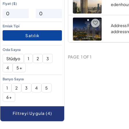
Fiyat ($)
edenhou
Address 
Emlak Tipi
addressr
Satılık
Oda Sayısı
PAGE
1
OF
1
Stüdyo
1
2
3
4
5 +
Banyo Sayısı
1
2
3
4
5
6 +
Filtreyi Uygula (4)