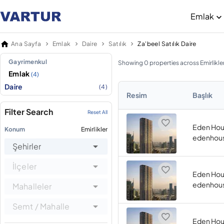
Emlak
Ana Sayfa
Emlak
Daire
Satılık
Za'beel Satılık Daire
Gayrimenkul
Showing 0 properties across Emirlikle
Emlak
(4)
Daire
(4)
Resim
Başlık
Filter Search
Reset All
Eden Hou
Konum
Emirlikler
edenhous
Şehirler
İlçeler
Eden Hou
edenhous
Mahalleler
Semt / Mahalle
Eden Hou