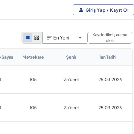
Giriş Yap / Kayıt Ol
Kaydedilmiş arama
En Yeni
ekle
 Sayısı
Metrekare
Şehir
İlan Tarihi
1
105
Za'beel
25.03.2026
1
105
Za'beel
25.03.2026