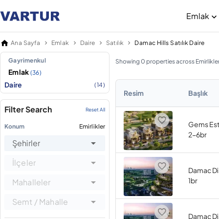
Emlak
Ana Sayfa
Emlak
Daire
Satılık
Damac Hills Satılık Daire
Gayrimenkul
Showing 0 properties across Emirlikle
Emlak
(36)
Daire
(14)
Resim
Başlık
Filter Search
Reset All
Gems Est
Konum
Emirlikler
2-6br
Şehirler
İlçeler
Damac Dis
1br
Mahalleler
Semt / Mahalle
Damac Dis