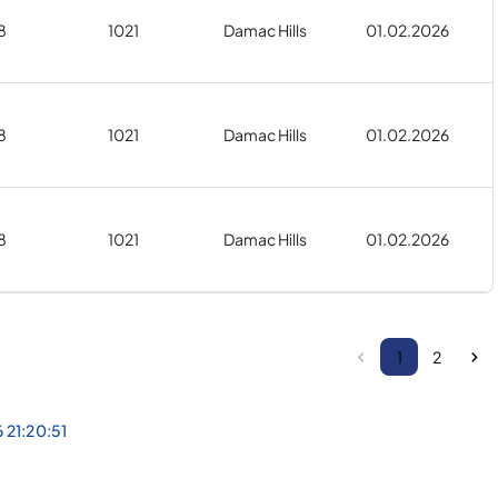
8
1021
Damac Hills
01.02.2026
8
1021
Damac Hills
01.02.2026
8
1021
Damac Hills
01.02.2026
1
2
 21:20:51