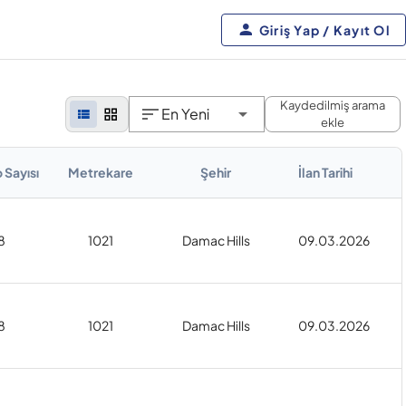
Giriş Yap / Kayıt Ol
Kaydedilmiş arama
En Yeni
ekle
 Sayısı
Metrekare
Şehir
İlan Tarihi
8
1021
Damac Hills
09.03.2026
8
1021
Damac Hills
09.03.2026