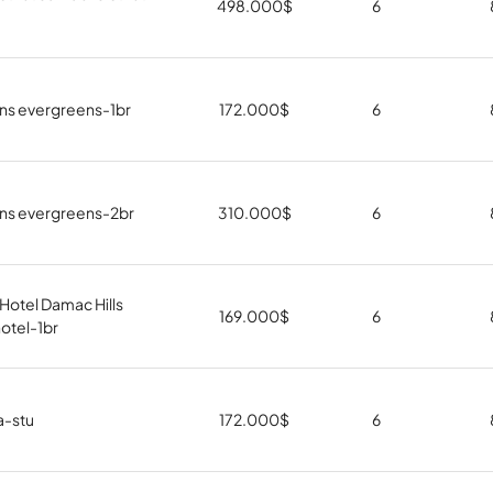
498.000
$
6
ns evergreens-1br
172.000
$
6
ns evergreens-2br
310.000
$
6
Hotel Damac Hills
169.000
$
6
otel-1br
a-stu
172.000
$
6