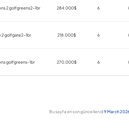
ns 2 golfgreens2-1br
284.000
$
6
 2 golfgate2-1br
218.000
$
6
ens golfgreens-1br
270.000
$
6
Bu sayfa en son güncellendi
9 March 2026