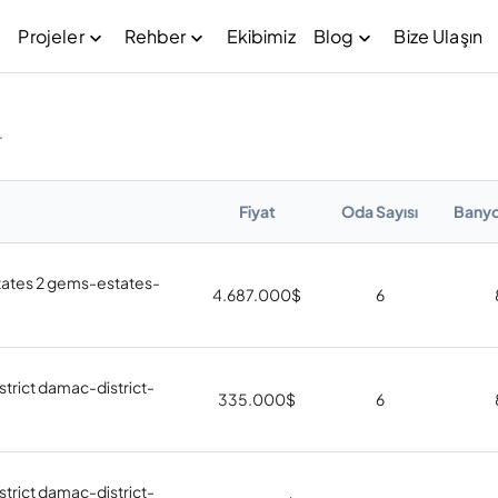
Projeler
Rehber
Ekibimiz
Blog
Bize Ulaşın
r
Fiyat
Oda Sayısı
Banyo
ates 2 gems-estates-
4.687.000
$
6
trict damac-district-
335.000
$
6
trict damac-district-