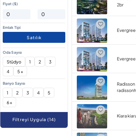
Fiyat ($)
2br
Emlak Tipi
Evergree
Satılık
Oda Sayısı
Evergree
Stüdyo
1
2
3
4
5 +
Banyo Sayısı
Radisson 
radissonh
1
2
3
4
5
6 +
Kiara kiar
Filtreyi Uygula (14)