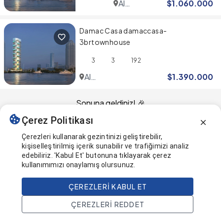
Al
$
1.060.000
Sufouh
Damac Casa damaccasa-
3brtownhouse
3
3
192
Al
$
1.390.000
Sufouh
Sonuna geldiniz! 🎉
Çerez Politikası
Bu sayfa en son güncellendi
Çerezleri kullanarak gezintinizi geliştirebilir,
kişiselleştirilmiş içerik sunabilir ve trafiğimizi analiz
edebiliriz. 'Kabul Et' butonuna tıklayarak çerez
kullanımımızı onaylamış olursunuz.
ÇEREZLERI KABUL ET
ÇEREZLERI REDDET
Ana Sayfa
Ara
Projeler
Hesap