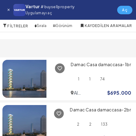
Al Sufouh Satılık Daire
Vartur
# buysellproperty
Aç
Uygulamayı aç
3 Öğeler
Sırala
Görünüm
KAYDEDILEN ARAMALAR
FILTRELER
Damac Casa damaccasa-1br
1
1
74
Al
$
695.000
Sufouh
Damac Casa damaccasa-2br
2
2
133