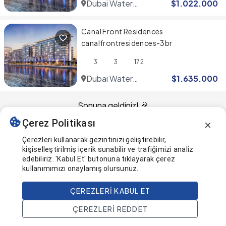
Dubai Water
$
1.022.000
Canal
Canal Front Residences
canalfrontresidences-3br
3
3
172
Dubai Water
$
1.635.000
Canal
Sonuna geldiniz! 🎉
Çerez Politikası
Bu sayfa en son güncellendi
Çerezleri kullanarak gezintinizi geliştirebilir,
kişiselleştirilmiş içerik sunabilir ve trafiğimizi analiz
edebiliriz. 'Kabul Et' butonuna tıklayarak çerez
kullanımımızı onaylamış olursunuz.
ÇEREZLERI KABUL ET
ÇEREZLERI REDDET
Ana Sayfa
Ara
Projeler
Hesap