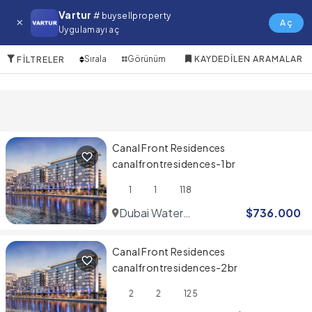
Dubai Water Canal Satılık Daire
Vartur
# buysellproperty
Aç
Uygulamayı aç
3 Öğeler
Sırala
Görünüm
KAYDEDILEN ARAMALAR
FILTRELER
Canal Front Residences
canalfrontresidences-1br
1
1
118
Dubai Water
$
736.000
Canal
Canal Front Residences
canalfrontresidences-2br
2
2
125