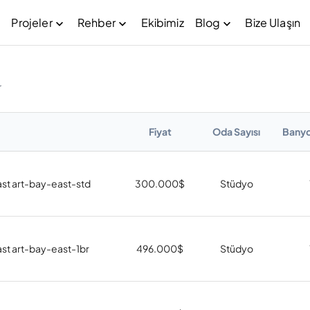
Projeler
Rehber
Ekibimiz
Blog
Bize Ulaşın
r
Fiyat
Oda Sayısı
Banyo
ast art-bay-east-std
300.000
$
Stüdyo
ast art-bay-east-1br
496.000
$
Stüdyo