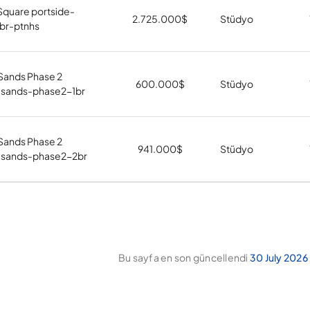
Square portside-
2.725.000
$
Stüdyo
br-ptnhs
 Sands Phase 2
600.000
$
Stüdyo
n-sands-phase2-1br
 Sands Phase 2
941.000
$
Stüdyo
n-sands-phase2-2br
Bu sayfa en son güncellendi
30 July 2026