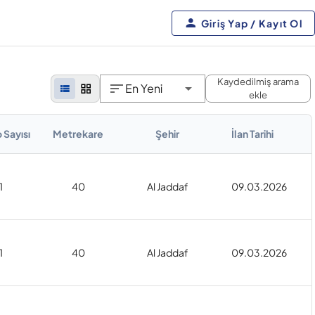
Giriş Yap / Kayıt Ol
Kaydedilmiş arama
En Yeni
ekle
 Sayısı
Metrekare
Şehir
İlan Tarihi
1
40
Al Jaddaf
09.03.2026
1
40
Al Jaddaf
09.03.2026