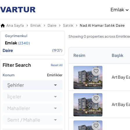
Emlak
Ana Sayfa
Emlak
Daire
Satılık
Nad Al Hamar Satılık Daire
Gayrimenkul
Showing 0 properties across Emirlikle
Emlak
(2340)
Daire
(1937)
Resim
Başlık
Filter Search
Reset All
Konum
Emirlikler
Art Bay E
Şehirler
İlçeler
Art Bay E
Mahalleler
Semt / Mahalle