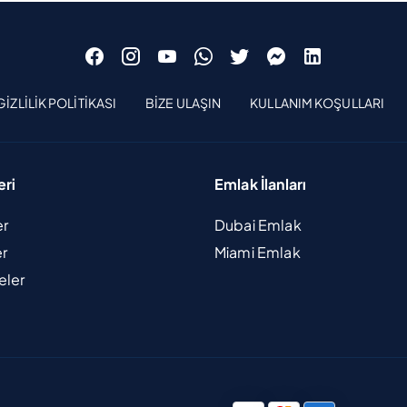
GIZLILIK POLITIKASI
BIZE ULAŞIN
KULLANIM KOŞULLARI
eri
Emlak İlanları
er
Dubai Emlak
er
Miami Emlak
eler