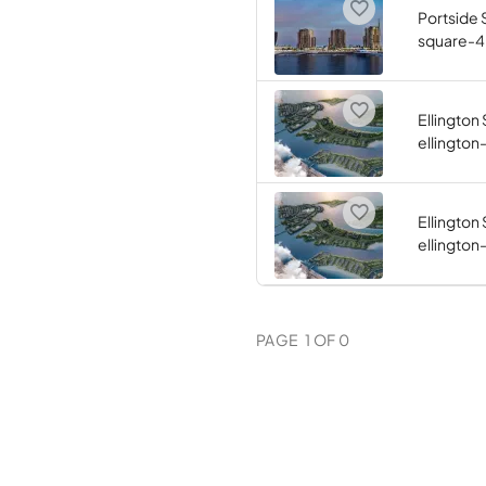
Portside 
square-4
Ellington
ellingto
Ellington
ellingto
PAGE
1
OF
0