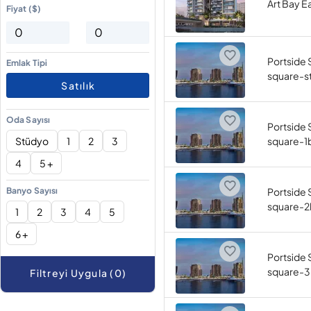
Art Bay E
Fiyat ($)
Portside 
Emlak Tipi
square-s
Satılık
Oda Sayısı
Portside 
Stüdyo
1
2
3
square-1
4
5 +
Banyo Sayısı
Portside 
square-2
1
2
3
4
5
6 +
Portside 
square-3
Filtreyi Uygula (0)