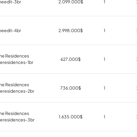
theedit-3br
2.099.000
$
1
theedit-4br
2.998.000
$
1
One Residences
627.000
$
1
neresidences-1br
One Residences
736.000
$
1
neresidences-2br
One Residences
1.635.000
$
1
oneresidences-3br