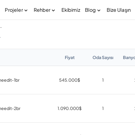
Projeler
Rehber
Ekibimiz
Blog
Bize Ulaşın
ign District (D3) Satılık Daire
r
Fiyat
Oda Sayısı
Banyo
theedit-1br
545.000
$
1
theedit-2br
1.090.000
$
1