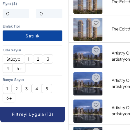
The Edit 
Fiyat ($)
Emlak Tipi
The Edit 
Satılık
Oda Sayısı
Artistry 
Stüdyo
1
2
3
artistryo
4
5 +
Banyo Sayısı
Artistry 
artistryo
1
2
3
4
5
6 +
Artistry 
artistry
Filtreyi Uygula (13)