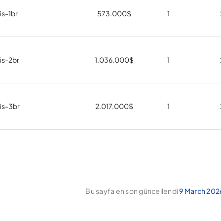
lis-1br
573.000
$
1
lis-2br
1.036.000
$
1
lis-3br
2.017.000
$
1
Bu sayfa en son güncellendi
9 March 2026