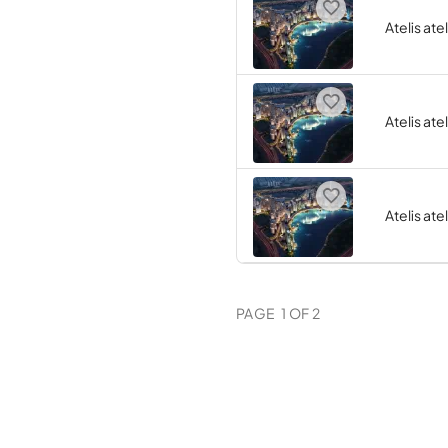
Atelis ate
Atelis ate
Atelis ate
PAGE
1
OF
2