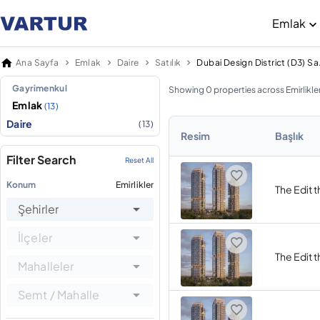
Emlak
Ana Sayfa
Emlak
Daire
Satılık
Dubai Des
Gayrimenkul
Showing 0 properties across Emirlikle
Emlak
(13)
Daire
(13)
Resim
Başlık
Filter Search
Reset All
Konum
Emirlikler
The Edit 
Şehirler
İlçeler
The Edit 
Mahalleler
Semt / Mahalle