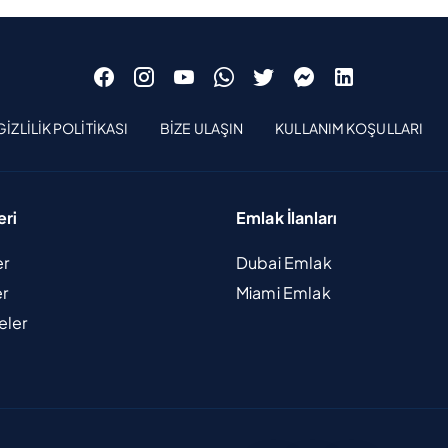
GIZLILIK POLITIKASI
BIZE ULAŞIN
KULLANIM KOŞULLARI
eri
Emlak İlanları
er
Dubai Emlak
er
Miami Emlak
eler