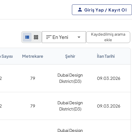
Giriş Yap / Kayıt Ol
Kaydedilmiş arama
En Yeni
ekle
 Sayısı
Metrekare
Şehir
İlan Tarihi
Dubai Design
2
79
09.03.2026
District (D3)
Dubai Design
2
79
09.03.2026
District (D3)
Dubai Design