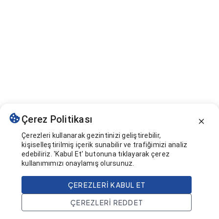
Çerez Politikası
Çerezleri kullanarak gezintinizi geliştirebilir,
kişiselleştirilmiş içerik sunabilir ve trafiğimizi analiz
edebiliriz. 'Kabul Et' butonuna tıklayarak çerez
kullanımımızı onaylamış olursunuz.
ÇEREZLERI KABUL ET
ÇEREZLERI REDDET
Ana Sayfa
Ara
Projeler
Hesap