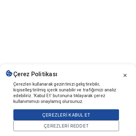
Çerez Politikası
Çerezleri kullanarak gezintinizi geliştirebilir,
kişiselleştirilmiş içerik sunabilir ve trafiğimizi analiz
edebiliriz. 'Kabul Et' butonuna tıklayarak çerez
kullanımımızı onaylamış olursunuz.
ÇEREZLERI KABUL ET
ÇEREZLERI REDDET
Ana Sayfa
Ara
Projeler
Hesap