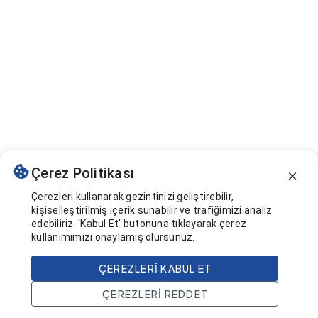
Çerez Politikası
Çerezleri kullanarak gezintinizi geliştirebilir,
kişiselleştirilmiş içerik sunabilir ve trafiğimizi analiz
edebiliriz. 'Kabul Et' butonuna tıklayarak çerez
kullanımımızı onaylamış olursunuz.
ÇEREZLERI KABUL ET
ÇEREZLERI REDDET
Ana Sayfa
Ara
Projeler
Hesap