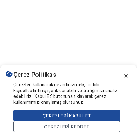
Çerez Politikası
Çerezleri kullanarak gezintinizi geliştirebilir,
kişiselleştirilmiş içerik sunabilir ve trafiğimizi analiz
edebiliriz. 'Kabul Et' butonuna tıklayarak çerez
kullanımımızı onaylamış olursunuz.
ÇEREZLERI KABUL ET
ÇEREZLERI REDDET
Ana Sayfa
Ara
Projeler
Hesap