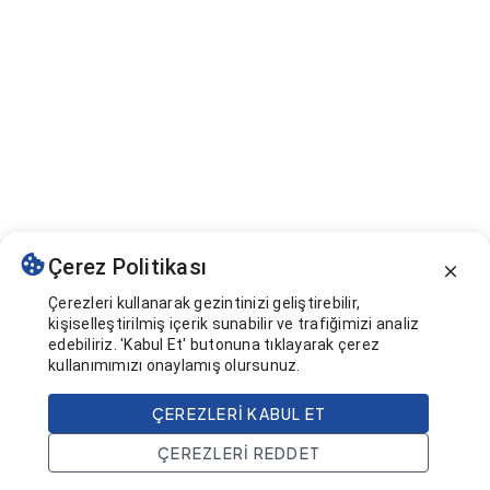
Çerez Politikası
Çerezleri kullanarak gezintinizi geliştirebilir,
kişiselleştirilmiş içerik sunabilir ve trafiğimizi analiz
edebiliriz. 'Kabul Et' butonuna tıklayarak çerez
kullanımımızı onaylamış olursunuz.
ÇEREZLERI KABUL ET
ÇEREZLERI REDDET
Ana Sayfa
Ara
Projeler
Hesap