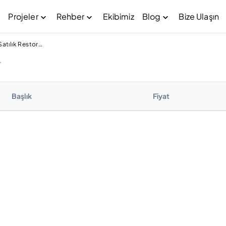
Projeler
Rehber
Ekibimiz
Blog
Bize Ulaşın
Al Khairan First Satılık Restoran
r
Başlık
Fiyat