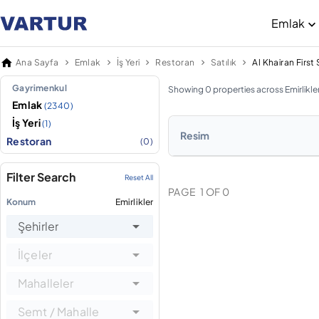
Emlak
Ana Sayfa
Emlak
İş Yeri
Restoran
Satılık
Gayrimenkul
Showing 0 properties across Emirlikle
Emlak
(2340)
İş Yeri
(1)
Resim
Restoran
(0)
Filter Search
Reset All
PAGE
1
OF
0
Konum
Emirlikler
Şehirler
İlçeler
Mahalleler
Semt / Mahalle