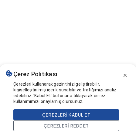
Çerez Politikası
Çerezleri kullanarak gezintinizi geliştirebilir,
kişiselleştirilmiş içerik sunabilir ve trafiğimizi analiz
edebiliriz. 'Kabul Et' butonuna tıklayarak çerez
kullanımımızı onaylamış olursunuz.
ÇEREZLERI KABUL ET
ÇEREZLERI REDDET
Ana Sayfa
Ara
Projeler
Hesap