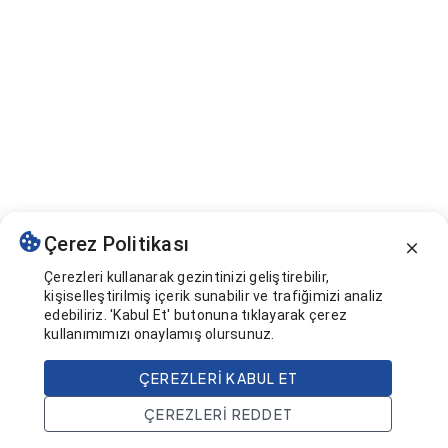
Çerez Politikası
Çerezleri kullanarak gezintinizi geliştirebilir,
kişiselleştirilmiş içerik sunabilir ve trafiğimizi analiz
edebiliriz. 'Kabul Et' butonuna tıklayarak çerez
kullanımımızı onaylamış olursunuz.
ÇEREZLERI KABUL ET
ÇEREZLERI REDDET
Ana Sayfa
Ara
Projeler
Hesap