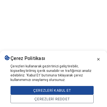
Çerez Politikası
Çerezleri kullanarak gezintinizi geliştirebilir,
kişiselleştirilmiş içerik sunabilir ve trafiğimizi analiz
edebiliriz. 'Kabul Et' butonuna tıklayarak çerez
kullanımımızı onaylamış olursunuz.
ÇEREZLERI KABUL ET
ÇEREZLERI REDDET
Ana Sayfa
Ara
Projeler
Hesap