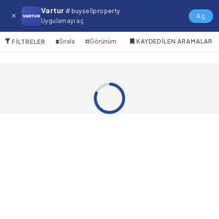
Dubai Production City (IMPZ) Satılık
Vartur
# buysellproperty
Restoran
Aç
Uygulamayı aç
0 Öğeler
Sırala
Görünüm
KAYDEDILEN ARAMALAR
FILTRELER