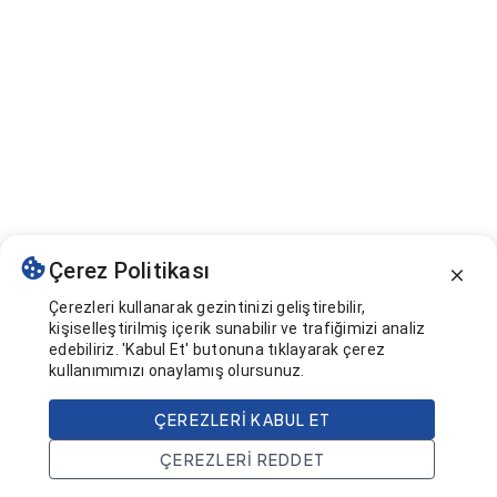
Çerez Politikası
Çerezleri kullanarak gezintinizi geliştirebilir,
kişiselleştirilmiş içerik sunabilir ve trafiğimizi analiz
edebiliriz. 'Kabul Et' butonuna tıklayarak çerez
kullanımımızı onaylamış olursunuz.
ÇEREZLERI KABUL ET
ÇEREZLERI REDDET
Ana Sayfa
Ara
Projeler
Hesap