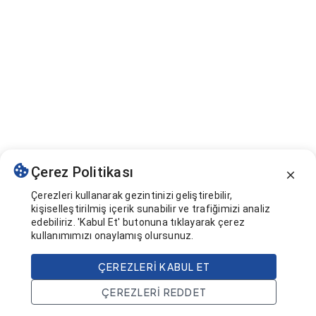
Çerez Politikası
Çerezleri kullanarak gezintinizi geliştirebilir,
kişiselleştirilmiş içerik sunabilir ve trafiğimizi analiz
edebiliriz. 'Kabul Et' butonuna tıklayarak çerez
kullanımımızı onaylamış olursunuz.
ÇEREZLERI KABUL ET
ÇEREZLERI REDDET
Ana Sayfa
Ara
Projeler
Hesap