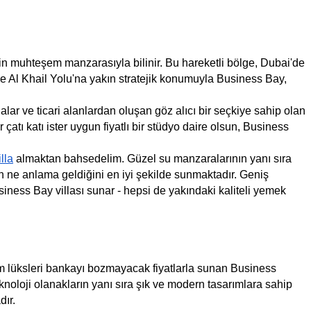
rin muhteşem manzarasıyla bilinir. Bu hareketli bölge, Dubai'de 
e Al Khail Yolu'na yakın stratejik konumuyla Business Bay, 
lalar ve ticari alanlardan oluşan göz alıcı bir seçkiye sahip olan 
atı katı ister uygun fiyatlı bir stüdyo daire olsun, Business 
illa
 almaktan bahsedelim. Güzel su manzaralarının yanı sıra 
n ne anlama geldiğini en iyi şekilde sunmaktadır. Geniş 
siness Bay villası sunar - hepsi de yakındaki kaliteli yemek 
 tüm lüksleri bankayı bozmayacak fiyatlarla sunan Business 
noloji olanakların yanı sıra şık ve modern tasarımlara sahip 
dır.