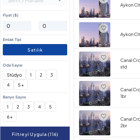
Semt / Mahalle
Aykon Cit
Fiyat ($)
Aykon Cit
Emlak Tipi
Satılık
Canal Cr
Oda Sayısı
std
Stüdyo
1
2
3
4
5 +
Canal Cr
1br
Banyo Sayısı
1
2
3
4
5
6 +
Canal Cr
2br
Filtreyi Uygula (116)