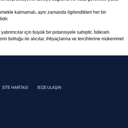
nmekle kalmamalı, aynı zamanda ilgilendikleri her bir 
idir.
ırımcılar için büyük bir potansiyele sahiptir. İstikrarlı 
n bolluğu ile alıcılar, ihtiyaçlarına ve tercihlerine mükemmel 
SITE HARITASI
BIZE ULAŞIN