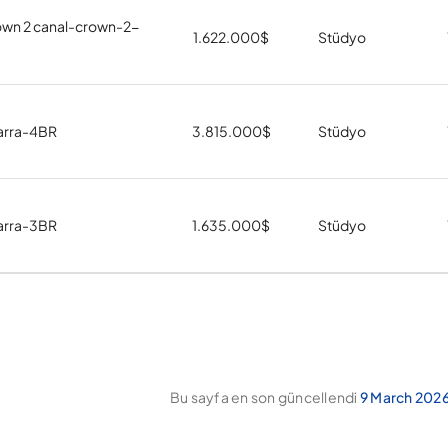
own 2 canal-crown-2-
1.622.000
$
Stüdyo
varra-4BR
3.815.000
$
Stüdyo
varra-3BR
1.635.000
$
Stüdyo
Bu sayfa en son güncellendi
9 March 2026