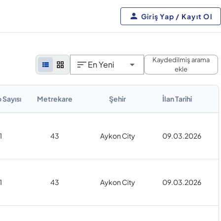
Giriş Yap / Kayıt Ol
Kaydedilmiş arama
En Yeni
ekle
 Sayısı
Metrekare
Şehir
İlan Tarihi
1
43
Aykon City
09.03.2026
1
43
Aykon City
09.03.2026