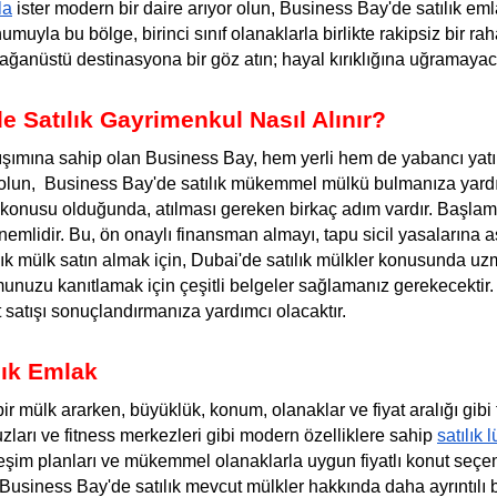
la
 ister modern bir daire arıyor olun, Business Bay'de satılık eml
umuyla bu bölge, birinci sınıf olanaklarla birlikte rakipsiz bir ra
ğanüstü destinasyona bir göz atın; hayal kırıklığına uğramayac
 Satılık Gayrimenkul Nasıl Alınır?
rışımına sahip olan Business Bay, hem yerli hem de yabancı yatırım
 olun, 
 Business Bay'de satılık mükemmel mülkü bulmanıza yardım
konusu olduğunda, atılması gereken birkaç adım vardır. Başlam
lidir. Bu, ön onaylı finansman almayı, tapu sicil yasalarına aşin
ık mülk satın almak için, Dubai'de satılık mülkler konusunda uz
munuzu kanıtlamak için çeşitli belgeler sağlamanız gerekecektir.
 satışı sonuçlandırmanıza yardımcı olacaktır.
lık Emlak
ir mülk ararken, büyüklük, konum, olanaklar ve fiyat aralığı gibi
arı ve fitness merkezleri gibi modern özelliklere sahip 
satılık 
şim planları ve mükemmel olanaklarla uygun fiyatlı konut seçen
 Business Bay'de satılık mevcut mülkler hakkında daha ayrıntılı b