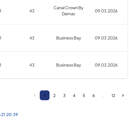
Canal Crown By
1
43
09.03.2026
Damac
1
43
Business Bay
09.03.2026
1
43
Business Bay
09.03.2026
1
2
3
4
5
6
…
12
 21:20:39