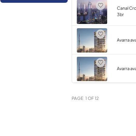
Canal Cr
3br
Avarra a
Avarra a
PAGE
1
OF
12