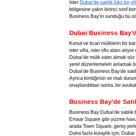
İster 
Dubai'de satılık lüks bir vil
bölgesine yakın birinci sınıf kon
Business Bay'in sunduğu bu ola
Dubai Business Bay'de
Konut ve ticari mülklerin bir ka
ister villa, ister ofis alanı arıyor
Dubai'de mülk satın almak söz 
yerel düzenlemeleri anlamak önem
Dubai'de Business Bay'de satıl
Ayrıca kimliğinizi ve mali duru
onaylandıktan sonra, bir avukat
Business Bay'de Satı
Business Bay Dubai'de satılık b
Emaar Square gibi yüzme havuzl
arada Town Square, geniş yerle
Daha fazla kolaylık için, Dubai