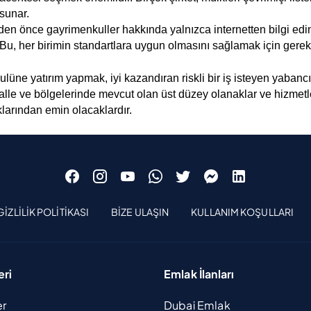
sunar.
eden önce gayrimenkuller hakkında yalnızca internetten bilgi edi
 Bu, her birimin standartlara uygun olmasını sağlamak için gerekl
ne yatırım yapmak, iyi kazandıran riskli bir iş isteyen yabancı yat
lle ve bölgelerinde mevcut olan üst düzey olanaklar ve hizmetleri
klarından emin olacaklardır.
GIZLILIK POLITIKASI
BIZE ULAŞIN
KULLANIM KOŞULLARI
eri
Emlak İlanları
er
Dubai Emlak