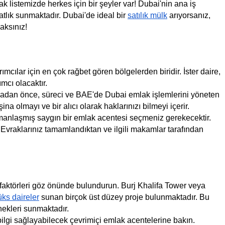
ak listemizde herkes için bir şeyler var! Dubai'nin ana iş 
hatlık sunmaktadır. Dubai'de ideal bir 
satılık mülk
 arıyorsanız, 
aksınız!
cılar için en çok rağbet gören bölgelerden biridir. İster daire, 
cı olacaktır.
adan önce, süreci ve BAE'de Dubai emlak işlemlerini yöneten 
a olmayı ve bir alıcı olarak haklarınızı bilmeyi içerir.
manlaşmış saygın bir emlak acentesi seçmeniz gerekecektir. 
 Evraklarınız tamamlandıktan ve ilgili makamlar tarafından 
 faktörleri göz önünde bulundurun. Burj Khalifa Tower veya 
lüks daireler
 sunan birçok üst düzey proje bulunmaktadır. Bu 
ekleri sunmaktadır.
ilgi sağlayabilecek çevrimiçi emlak acentelerine bakın. 