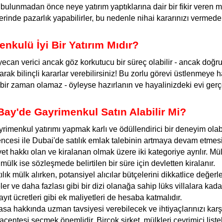
bulunmadan önce neye yatırım yaptıklarına dair bir fikir veren mülk
üzerinde pazarlık yapabilirler, bu nedenle nihai kararınızı verme
kulü İyi Bir Yatırım Mıdır?
can verici ancak göz korkutucu bir süreç olabilir - ancak doğru ar
rak bilinçli kararlar verebilirsiniz! Bu zorlu görevi üstlenmeye 
bir zaman olamaz - öyleyse hazırlanın ve hayalinizdeki evi ger
ay'de Gayrimenkul Satın Alabilir Mi?
rimenkul yatırımı yapmak karlı ve ödüllendirici bir deneyim olabil
ncesi ile Dubai'de satılık emlak talebinin artmaya devam etmesi ş
 hakkı olan ve kiralanan olmak üzere iki kategoriye ayrılır. Mülkiy
 mülk ise sözleşmede belirtilen bir süre için devletten kiralanır.
lık mülk alırken, potansiyel alıcılar bütçelerini dikkatlice değerl
ler ve daha fazlası gibi bir dizi olanağa sahip lüks villalara kad
ayıt ücretleri gibi ek maliyetleri de hesaba katmalıdır.
iyasa hakkında uzman tavsiyesi verebilecek ve ihtiyaçlarınızı k
acentesi seçmek önemlidir. Birçok şirket, mülkleri çevrimiçi list