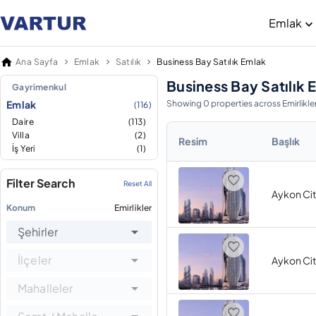
Emlak
Ana Sayfa
Emlak
Satılık
Business Bay Satılık Emlak
Business Bay Satılık 
Gayrimenkul
Emlak
Showing 0 properties across Emirlikle
(116)
Daire
(113)
Villa
(2)
Resim
Başlık
İş Yeri
(1)
Filter Search
Reset All
Aykon Cit
Konum
Emirlikler
Şehirler
İlçeler
Aykon Cit
Mahalleler