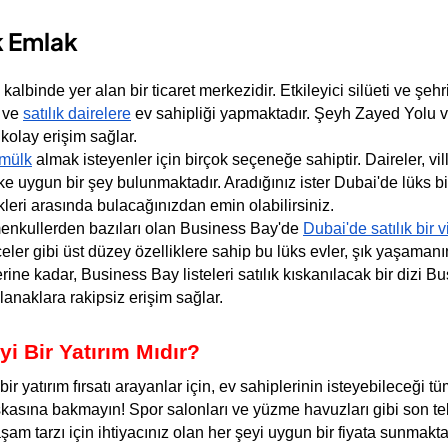
k Emlak
albinde yer alan bir ticaret merkezidir. Etkileyici silüeti ve şeh
 ve 
satılık dairelere
 ev sahipliği yapmaktadır. Şeyh Zayed Yolu v
kolay erişim sağlar.
 mülk
 almak isteyenler için birçok seçeneğe sahiptir. Daireler, vil
uygun bir şey bulunmaktadır. Aradığınız ister Dubai'de lüks bir ç
kleri arasında bulacağınızdan emin olabilirsiniz.
enkullerden bazıları olan Business Bay'de 
Dubai'de satılık bir v
ler gibi üst düzey özelliklere sahip bu lüks evler, şık yaşamanı
ine kadar, Business Bay listeleri satılık kıskanılacak bir dizi Bu
olanaklara rakipsiz erişim sağlar.
i Bir Yatırım Mıdır?
bir yatırım fırsatı arayanlar için, ev sahiplerinin isteyebileceği
şkasına bakmayın! Spor salonları ve yüzme havuzları gibi son tek
aşam tarzı için ihtiyacınız olan her şeyi uygun bir fiyata sunmakta