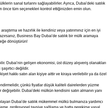
lerin sanal turlarını sağlayabilirler. Ayrıca, Dubai'deki satılık 
den önce tüm seçenekleri kontrol ettiğinizden emin olun.
aştırma ve hazırlık ile kendiniz veya yatırımınız için en iyi 
hazırsanız, Business Bay Dubai'de satılık bir mülk aramaya 
çeğe dönüştürün!
ir. Dubai'nin gelişen ekonomisi, üst düzey alışveriş olanakları 
aşırtıcı değildir.
et hakkı satın alan kişiye aittir ve kiraya verilebilir ya da özel 
endirmelidir, çünkü fiyatlar düşük kaliteli dairelerden yüzme 
ar değişebilir. Dubai'deki mülkün kendisini satın almanın yanı 
arşılayan Dubai'de satılık mükemmel mülkü bulmanıza yardımcı 
eleme, profesyonel tavsiye sağlama ve hatta gerekirse yasal 