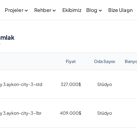
Projeler
Rehber
Ekibimiz
Blog
Bize Ulaşın
Emlak
r
Fiyat
Oda Sayısı
Banyo
y 3 aykon-city-3-std
327.000
$
Stüdyo
y 3 aykon-city-3-1br
409.000
$
Stüdyo