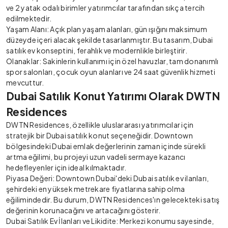
ve 2 yatak odalı birimler yatırımcılar tarafından sıkça tercih
edilmektedir.
Yaşam Alanı: Açık plan yaşam alanları, gün ışığını maksimum
düzeyde içeri alacak şekilde tasarlanmıştır. Bu tasarım, Dubai
satılık ev konseptini, ferahlık ve modernlikle birleştirir.
Olanaklar: Sakinlerin kullanımı için özel havuzlar, tam donanımlı
spor salonları, çocuk oyun alanları ve 24 saat güvenlik hizmeti
mevcuttur.
Dubai Satılık Konut Yatırımı Olarak DWTN
Residences
DWTN Residences, özellikle uluslararası yatırımcılar için
stratejik bir Dubai satılık konut seçeneğidir. Downtown
bölgesindeki Dubai emlak değerlerinin zaman içinde sürekli
artma eğilimi, bu projeyi uzun vadeli sermaye kazancı
hedefleyenler için ideal kılmaktadır.
Piyasa Değeri: Downtown Dubai'deki Dubai satılık ev ilanları,
şehirdeki en yüksek metrekare fiyatlarına sahip olma
eğilimindedir. Bu durum, DWTN Residences'ın gelecekteki satış
değerinin korunacağını ve artacağını gösterir.
Dubai Satılık Ev İlanları ve Likidite: Merkezi konumu sayesinde,