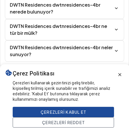
DWTN Residences dwtnresidences-4br
nerede bulunuyor?
DWTN Residences dwtnresidences-4br ne
tür bir mülk?
DWTN Residences dwtnresidences-4br neler
sunuyor?
Çerez Politikası
Benzer İlanlar
Çerezleri kullanarak gezintinizi geliştirebilir,
kişiselleştirilmiş içerik sunabilir ve trafiğimizi analiz
edebiliriz. 'Kabul Et' butonuna tıklayarak çerez
kullanımımızı onaylamış olursunuz.
ÇEREZLERI KABUL ET
5.314.000 $
Ara
ÇEREZLERI REDDET