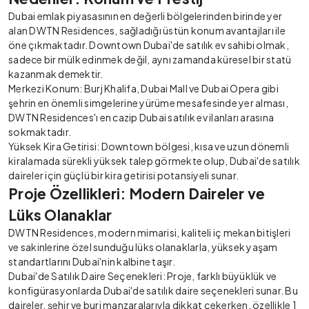
Dubai emlak
piyasasının en değerli bölgelerinden birinde yer
alan DWTN Residences, sağladığı üstün konum avantajları ile
öne çıkmaktadır. Downtown Dubai'de satılık ev sahibi olmak,
sadece bir mülk edinmek değil, aynı zamanda küresel bir statü
kazanmak demektir.
Merkezi Konum: Burj Khalifa, Dubai Mall ve Dubai Opera gibi
şehrin en önemli simgelerine yürüme mesafesinde yer alması,
DWTN Residences'ı en cazip
Dubai satılık ev ilanları
arasına
sokmaktadır.
Yüksek Kira Getirisi: Downtown bölgesi, kısa ve uzun dönemli
kiralamada sürekli yüksek talep görmekte olup, Dubai'de satılık
daireler için güçlü bir kira getirisi potansiyeli sunar.
Proje Özellikleri: Modern Daireler ve
Lüks Olanaklar
DWTN Residences, modern mimarisi, kaliteli iç mekan bitişleri
ve sakinlerine özel sunduğu lüks olanaklarla, yüksek yaşam
standartlarını Dubai'nin kalbine taşır.
Dubai'de Satılık Daire Seçenekleri: Proje, farklı büyüklük ve
konfigürasyonlarda Dubai'de satılık daire seçenekleri sunar. Bu
daireler, şehir ve burj manzaralarıyla dikkat çekerken, özellikle 1