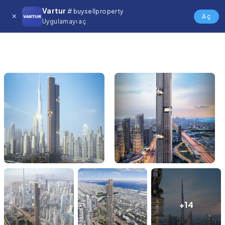
Vartur
# buysellproperty
Aç
Uygulamayı aç
+14