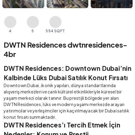
4
5
554 SQFT
DWTN Residences dwtnresidences-
4br
DWTN Residences: Downtown Dubai’nin
Kalbinde Lüks Dubai Satılık Konut Fırsatı
Downtown Dubai, ikonik yapıları, dünya standartlarında
alışveriş merkezleri ve canlı kültürel etkinlikleriyle küresel bir
yaşam merkezi olarak tanınır. Bu prestijli bölgede yer alan
DWTN Residences, lüks ve modern yaşamı merkezde arayan
yatırımcılar ve yerleşimciler için kaçırılmayacak bir Dubai satılık
konut fırsatı sunmaktadır.
DWTN Residences’ı Tercih Etmek İçin
Nedenler: Konum ve Prestij