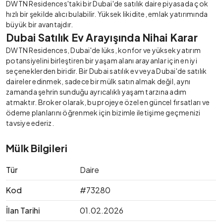
DWTN Residences'taki bir Dubai'de satılık daire piyasada çok
hızlı bir şekilde alıcı bulabilir. Yüksek likidite, emlak yatırımında
büyük bir avantajdır.
Dubai Satılık Ev Arayışında Nihai Karar
DWTN Residences, Dubai'de lüks, konfor ve yüksek yatırım
potansiyelini birleştiren bir yaşam alanı arayanlar için en iyi
seçeneklerden biridir. Bir Dubai satılık ev veya Dubai'de satılık
daireler edinmek, sadece bir mülk satın almak değil, aynı
zamanda şehrin sunduğu ayrıcalıklı yaşam tarzına adım
atmaktır. Broker olarak, bu projeye özel en güncel fırsatları ve
ödeme planlarını öğrenmek için bizimle iletişime geçmenizi
tavsiye ederiz.
Mülk Bilgileri
Tür
Daire
Kod
#73280
İlan Tarihi
01.02.2026