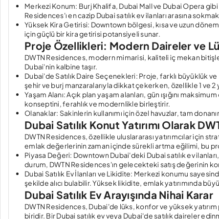
Merkezi Konum: Burj Khalifa, Dubai Mall ve Dubai Opera gi
Residences'ı en cazip
Dubai satılık ev ilanları
arasına sokmakt
Yüksek Kira Getirisi: Downtown bölgesi, kısa ve uzun döneml
için güçlü bir kira getirisi potansiyeli sunar.
Proje Özellikleri: Modern Daireler ve L
DWTN Residences, modern mimarisi, kaliteli iç mekan bitişle
Dubai'nin kalbine taşır.
Dubai'de Satılık Daire Seçenekleri: Proje, farklı büyüklük ve
şehir ve burj manzaralarıyla dikkat çekerken, özellikle 1 ve 2 
Yaşam Alanı: Açık plan yaşam alanları, gün ışığını maksimum d
konseptini, ferahlık ve modernlikle birleştirir.
Olanaklar: Sakinlerin kullanımı için özel havuzlar, tam donanı
Dubai Satılık Konut Yatırımı Olarak D
DWTN Residences, özellikle uluslararası yatırımcılar için st
emlak değerlerinin zaman içinde sürekli artma eğilimi, bu pr
Piyasa Değeri: Downtown Dubai'deki Dubai satılık ev ilanları
durum, DWTN Residences'ın gelecekteki satış değerinin koru
Dubai Satılık Ev İlanları ve Likidite: Merkezi konumu sayesin
şekilde alıcı bulabilir. Yüksek likidite, emlak yatırımında büyü
Dubai Satılık Ev Arayışında Nihai Karar
DWTN Residences, Dubai'de lüks, konfor ve yüksek yatırım pot
biridir. Bir Dubai satılık ev veya Dubai'de satılık daireler 