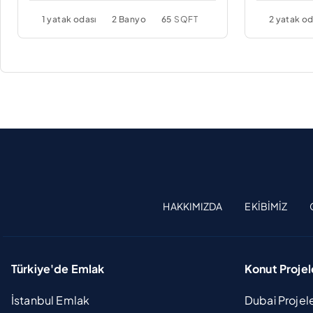
1 yatak odası
2 Banyo
65
SQFT
2 yatak od
HAKKIMIZDA
EKIBIMIZ
Türkiye'de Emlak
Konut Projel
İstanbul Emlak
Dubai Projel