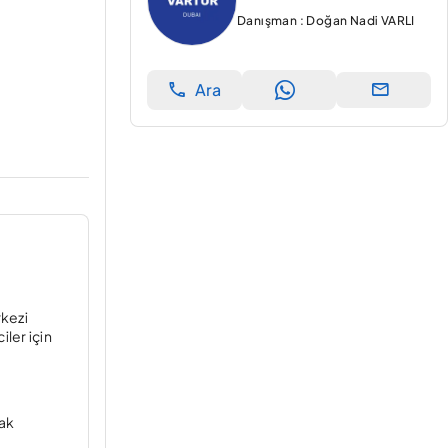
Danışman : Doğan Nadi VARLI
Ara
rkezi
ler için
mak