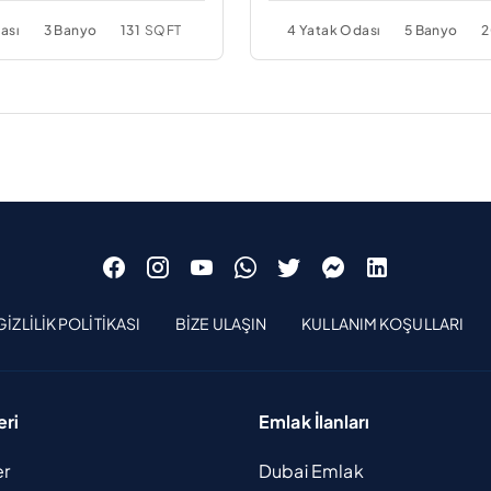
ası
3 Banyo
131
SQFT
4 Yatak Odası
5 Banyo
2
GIZLILIK POLITIKASI
BIZE ULAŞIN
KULLANIM KOŞULLARI
eri
Emlak İlanları
er
Dubai Emlak