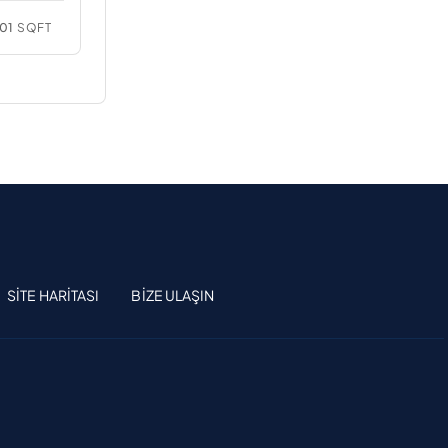
01
SQFT
SITE HARITASI
BIZE ULAŞIN