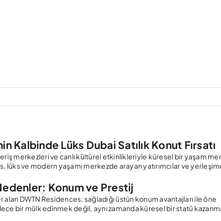
Kalbinde Lüks Dubai Satılık Konut Fırsatı
riş merkezleri ve canlı kültürel etkinlikleriyle küresel bir yaşam me
es, lüks ve modern yaşamı merkezde arayan yatırımcılar ve yerleşimci
Nedenler: Konum ve Prestij
er alan DWTN Residences, sağladığı üstün konum avantajları ile öne
dece bir mülk edinmek değil, aynı zamanda küresel bir statü kazan