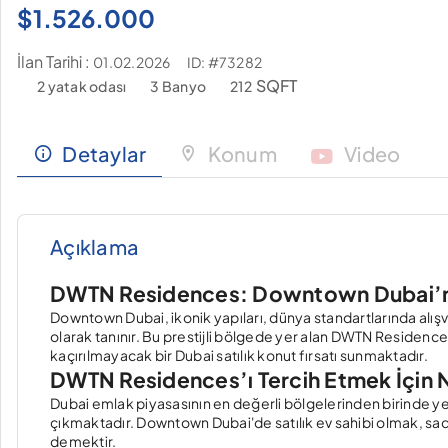
$
1.526.000
İlan Tarihi :
ID: #73282
01.02.2026
SQFT
2 yatak odası
3 Banyo
212
Detaylar
Konum
Video
Açıklama
DWTN Residences: Downtown Dubai’nin 
Downtown Dubai, ikonik yapıları, dünya standartlarında alışve
olarak tanınır. Bu prestijli bölgede yer alan DWTN Residenc
kaçırılmayacak bir Dubai satılık konut fırsatı sunmaktadır.
DWTN Residences’ı Tercih Etmek İçin 
Dubai emlak
piyasasının en değerli bölgelerinden birinde y
çıkmaktadır. Downtown Dubai'de satılık ev sahibi olmak, sa
demektir.