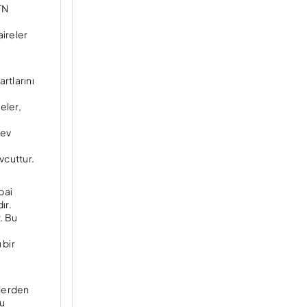
TN
aireler
rtlarını
eler,
 ev
vcuttur.
bai
ır.
. Bu
 bir
klerden
ğu