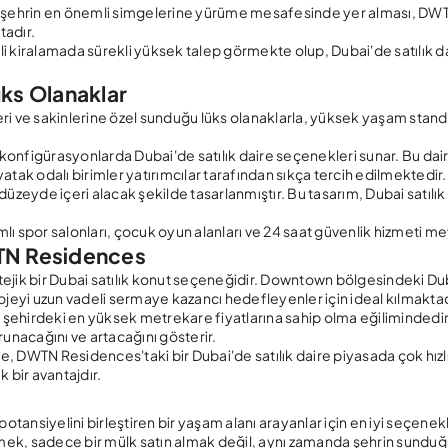
bi şehrin en önemli simgelerine yürüme mesafesinde yer alması, DW
adır.
i kiralamada sürekli yüksek talep görmekte olup, Dubai'de satılık d
üks Olanaklar
ri ve sakinlerine özel sunduğu lüks olanaklarla, yüksek yaşam standa
 konfigürasyonlarda Dubai'de satılık daire seçenekleri sunar. Bu dair
yatak odalı birimler yatırımcılar tarafından sıkça tercih edilmektedir.
üzeyde içeri alacak şekilde tasarlanmıştır. Bu tasarım, Dubai satılık
mlı spor salonları, çocuk oyun alanları ve 24 saat güvenlik hizmeti me
WTN Residences
ratejik bir Dubai satılık konut seçeneğidir. Downtown bölgesindeki Du
ojeyi uzun vadeli sermaye kazancı hedefleyenler için ideal kılmaktad
, şehirdeki en yüksek metrekare fiyatlarına sahip olma eğilimindedir
nacağını ve artacağını gösterir.
de, DWTN Residences'taki bir Dubai'de satılık daire piyasada çok hızlı
k bir avantajdır.
ansiyelini birleştiren bir yaşam alanı arayanlar için en iyi seçene
edinmek, sadece bir mülk satın almak değil, aynı zamanda şehrin sundu