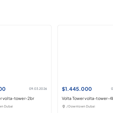
00
$
1.445.000
09.03.2026
0
r volta-tower-2br
Volta Tower volta-tower-4
wn Dubai
/ Downtown Dubai