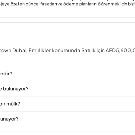
ojeye özel en güncel fırsatları ve ödeme planlarını öğrenmek için biz
n Dubai, Emirlikler konumunda Satılık için AED5,600
edir?
 bulunuyor?
ir mülk?
sunuyor?