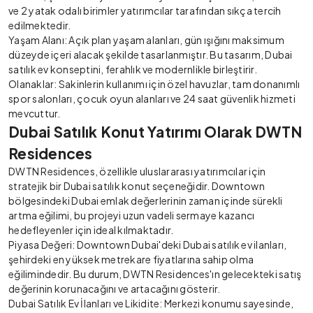
ve 2 yatak odalı birimler yatırımcılar tarafından sıkça tercih
edilmektedir.
Yaşam Alanı: Açık plan yaşam alanları, gün ışığını maksimum
düzeyde içeri alacak şekilde tasarlanmıştır. Bu tasarım, Dubai
satılık ev konseptini, ferahlık ve modernlikle birleştirir.
Olanaklar: Sakinlerin kullanımı için özel havuzlar, tam donanımlı
spor salonları, çocuk oyun alanları ve 24 saat güvenlik hizmeti
mevcuttur.
Dubai Satılık Konut Yatırımı Olarak DWTN
Residences
DWTN Residences, özellikle uluslararası yatırımcılar için
stratejik bir Dubai satılık konut seçeneğidir. Downtown
bölgesindeki Dubai emlak değerlerinin zaman içinde sürekli
artma eğilimi, bu projeyi uzun vadeli sermaye kazancı
hedefleyenler için ideal kılmaktadır.
Piyasa Değeri: Downtown Dubai'deki Dubai satılık ev ilanları,
şehirdeki en yüksek metrekare fiyatlarına sahip olma
eğilimindedir. Bu durum, DWTN Residences'ın gelecekteki satış
değerinin korunacağını ve artacağını gösterir.
Dubai Satılık Ev İlanları ve Likidite: Merkezi konumu sayesinde,