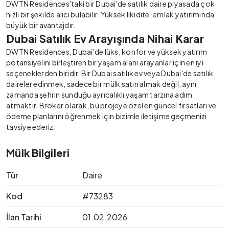
DWTN Residences'taki bir Dubai'de satılık daire piyasada çok
hızlı bir şekilde alıcı bulabilir. Yüksek likidite, emlak yatırımında
büyük bir avantajdır.
Dubai Satılık Ev Arayışında Nihai Karar
DWTN Residences, Dubai'de lüks, konfor ve yüksek yatırım
potansiyelini birleştiren bir yaşam alanı arayanlar için en iyi
seçeneklerden biridir. Bir Dubai satılık ev veya Dubai'de satılık
daireler edinmek, sadece bir mülk satın almak değil, aynı
zamanda şehrin sunduğu ayrıcalıklı yaşam tarzına adım
atmaktır. Broker olarak, bu projeye özel en güncel fırsatları ve
ödeme planlarını öğrenmek için bizimle iletişime geçmenizi
tavsiye ederiz.
Mülk Bilgileri
Tür
Daire
Kod
#73283
İlan Tarihi
01.02.2026