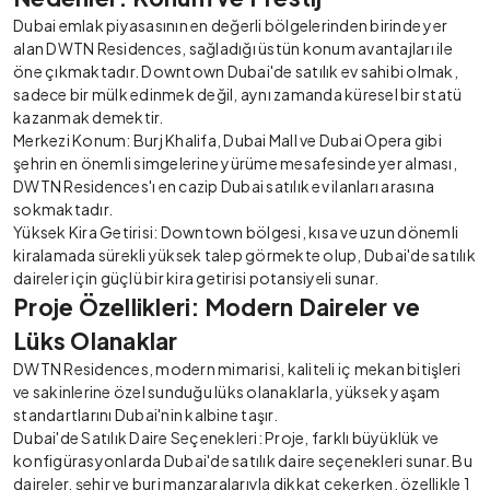
Dubai emlak
piyasasının en değerli bölgelerinden birinde yer
alan DWTN Residences, sağladığı üstün konum avantajları ile
öne çıkmaktadır. Downtown Dubai'de satılık ev sahibi olmak,
sadece bir mülk edinmek değil, aynı zamanda küresel bir statü
kazanmak demektir.
Merkezi Konum: Burj Khalifa, Dubai Mall ve Dubai Opera gibi
şehrin en önemli simgelerine yürüme mesafesinde yer alması,
DWTN Residences'ı en cazip
Dubai satılık ev ilanları
arasına
sokmaktadır.
Yüksek Kira Getirisi: Downtown bölgesi, kısa ve uzun dönemli
kiralamada sürekli yüksek talep görmekte olup, Dubai'de satılık
daireler için güçlü bir kira getirisi potansiyeli sunar.
Proje Özellikleri: Modern Daireler ve
Lüks Olanaklar
DWTN Residences, modern mimarisi, kaliteli iç mekan bitişleri
ve sakinlerine özel sunduğu lüks olanaklarla, yüksek yaşam
standartlarını Dubai'nin kalbine taşır.
Dubai'de Satılık Daire Seçenekleri: Proje, farklı büyüklük ve
konfigürasyonlarda Dubai'de satılık daire seçenekleri sunar. Bu
daireler, şehir ve burj manzaralarıyla dikkat çekerken, özellikle 1