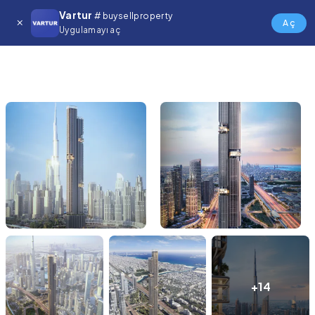
Vartur
# buysellproperty
Aç
Uygulamayı aç
+14