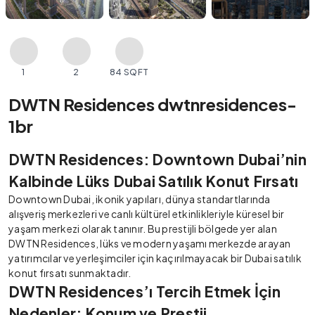
1
2
84 SQFT
DWTN Residences dwtnresidences-
1br
DWTN Residences: Downtown Dubai’nin
Kalbinde Lüks Dubai Satılık Konut Fırsatı
Downtown Dubai, ikonik yapıları, dünya standartlarında
alışveriş merkezleri ve canlı kültürel etkinlikleriyle küresel bir
yaşam merkezi olarak tanınır. Bu prestijli bölgede yer alan
DWTN Residences, lüks ve modern yaşamı merkezde arayan
yatırımcılar ve yerleşimciler için kaçırılmayacak bir Dubai satılık
konut fırsatı sunmaktadır.
DWTN Residences’ı Tercih Etmek İçin
Nedenler: Konum ve Prestij