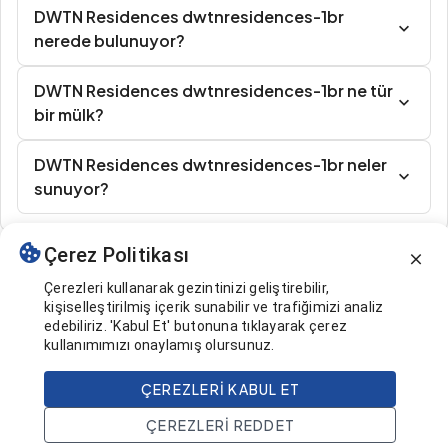
DWTN Residences dwtnresidences-1br
nerede bulunuyor?
DWTN Residences dwtnresidences-1br ne tür
bir mülk?
DWTN Residences dwtnresidences-1br neler
sunuyor?
Çerez Politikası
Benzer İlanlar
Çerezleri kullanarak gezintinizi geliştirebilir,
kişiselleştirilmiş içerik sunabilir ve trafiğimizi analiz
edebiliriz. 'Kabul Et' butonuna tıklayarak çerez
kullanımımızı onaylamış olursunuz.
ÇEREZLERI KABUL ET
545.000 $
Ara
ÇEREZLERI REDDET