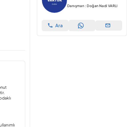
Danışman : Doğan Nadi VARLI
Ara
onut
ir.
 odaklı
llanımlı