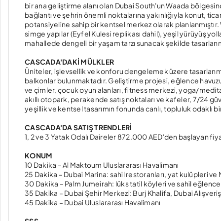
bir ana geliştirme alanı olan Dubai South'un Waada bölgesin
bağlantı ve şehrin önemli noktalarına yakınlığıyla konut, tica
potansiyeline sahip bir kentsel merkez olarak planlanmıştır. 
simge yapılar (Eyfel Kulesi replikası dahil), yeşil yürüyüş yo
mahallede dengeli bir yaşam tarzı sunacak şekilde tasarlanm
CASCADA'DAKİ MÜLKLER
Üniteler, işlevsellik ve konforu dengelemek üzere tasarlanmı
balkonlar bulunmaktadır. Geliştirme projesi, eğlence havuzu, 
ve çimler, çocuk oyun alanları, fitness merkezi, yoga/meditas
akıllı otopark, perakende satış noktaları ve kafeler, 7/24 güve
yeşillik ve kentsel tasarımın fonunda canlı, topluluk odaklı 
CASCADA'DA SATIŞ TRENDLERİ
1, 2 ve 3 Yatak Odalı Daireler 872.000 AED'den başlayan fiya
KONUM
10 Dakika – Al Maktoum Uluslararası Havalimanı
25 Dakika – Dubai Marina: sahil restoranları, yat kulüpleri ve
30 Dakika – Palm Jumeirah: lüks tatil köyleri ve sahil eğlence
35 Dakika – Dubai Şehir Merkezi: Burj Khalifa, Dubai Alışver
45 Dakika – Dubai Uluslararası Havalimanı