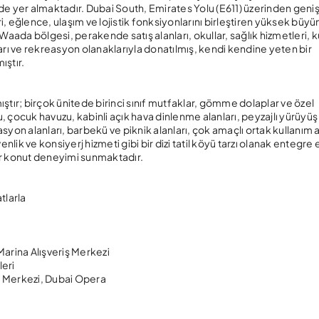
de yer almaktadır. Dubai South, Emirates Yolu (E611) üzerinden geni
ri, eğlence, ulaşım ve lojistik fonksiyonlarını birleştiren yüksek büy
Waada bölgesi, perakende satış alanları, okullar, sağlık hizmetleri, k
lları ve rekreasyon olanaklarıyla donatılmış, kendi kendine yeten bir
ıştır.
ştır; birçok ünitede birinci sınıf mutfaklar, gömme dolaplar ve özel
çocuk havuzu, kabinli açık hava dinlenme alanları, peyzajlı yürüyüş 
yon alanları, barbekü ve piknik alanları, çok amaçlı ortak kullanım a
nlik ve konsiyerj hizmeti gibi bir dizi tatil köyü tarzı olanak entegre
bir konut deneyimi sunmaktadır.
tlarla
 Marina Alışveriş Merkezi
leri
iş Merkezi, Dubai Opera