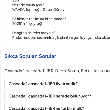
SSS
Nerede bulunuyor?
WAADA Topluluğu, Dubai Güney
Beklenen teslim tarihi ne zaman?
2028'in 4. çeyreği
Hangi tip daireler mevcut?
Proje, modern tasarımlı, açık planlı ve geniş yaşam olanaklar
Sıkça Sorulan Sorular
Cascada 1 cascada1-1BR, Dubai South, Emirlikler konumu
Cascada 1 cascada1-1BR fiyatı nedir?
Cascada 1 cascada1-1BR nerede bulunuyor?
Cascada 1 cascada1-1BR ne tür bir mülk?