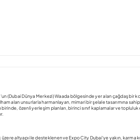
h'un (Dubai Dünya Merkezi) Waada bölgesinde yer alan çağdaş bir k
 ilham alan unsurlarla harmanlayan, mimari bir şelale tasarımına sahipt
irinde, özenli yerleşim planları, birinci sınıf kaplamalar ve topluluk
r.
üzere altyapı ile desteklenen ve Expo City Dubai'ye yakın, karma ku