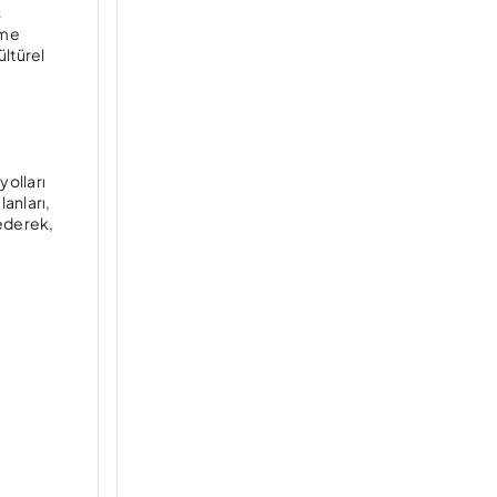
ş
üme
ültürel
yolları
lanları,
 ederek,