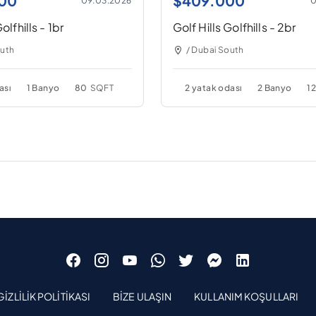
00
$
409.000
09.03.2026
0
olfhills - 1br
Golf Hills Golfhills - 2br
outh
/ Dubai South
ası
1 Banyo
80
SQFT
2 yatak odası
2 Banyo
1
GIZLILIK POLITIKASI
BIZE ULAŞIN
KULLANIM KOŞULLARI