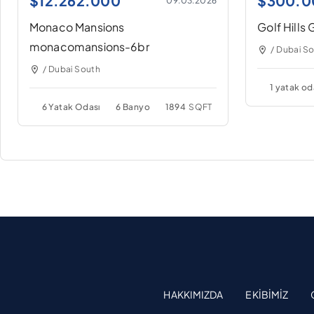
$
12.262.000
$
300.0
09.03.2026
Monaco Mansions
Golf Hills G
monacomansions-6br
/ Dubai S
/ Dubai South
1 yatak od
6 Yatak Odası
6 Banyo
1894
SQFT
HAKKIMIZDA
EKIBIMIZ