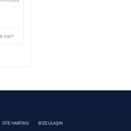
9.03.2026
20
SQFT
SITE HARITASI
BIZE ULAŞIN