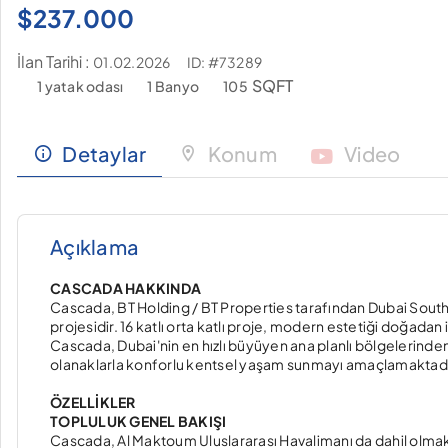
$
237.000
İlan Tarihi :
ID: #73289
01.02.2026
SQFT
1 yatak odası
1 Banyo
105
Detaylar
Konum
Video
Açıklama
CASCADA HAKKINDA
Cascada, BT Holding / BT Properties tarafından Dubai Sout
projesidir. 16 katlı orta katlı proje, modern estetiği doğadan
Cascada, Dubai'nin en hızlı büyüyen ana planlı bölgelerinden b
olanaklarla konforlu kentsel yaşam sunmayı amaçlamaktadı
ÖZELLİKLER
TOPLULUK GENEL BAKIŞI
Cascada, Al Maktoum Uluslararası Havalimanı da dahil olmak 