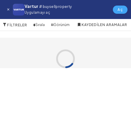
Dubai International City 2 Satılık
Vartur
# buysellproperty
Restoran
Aç
Uygulamayı aç
0 Öğeler
Sırala
Görünüm
KAYDEDILEN ARAMALAR
FILTRELER