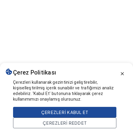
Çerez Politikası
Çerezleri kullanarak gezintinizi geliştirebilir,
kişiselleştirilmiş içerik sunabilir ve trafiğimizi analiz
edebiliriz. 'Kabul Et' butonuna tıklayarak çerez
kullanımımızı onaylamış olursunuz.
ÇEREZLERI KABUL ET
ÇEREZLERI REDDET
Ana Sayfa
Ara
Projeler
Hesap