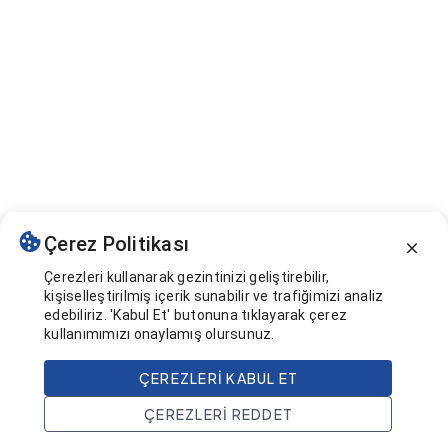
Çerez Politikası
Çerezleri kullanarak gezintinizi geliştirebilir,
kişiselleştirilmiş içerik sunabilir ve trafiğimizi analiz
edebiliriz. 'Kabul Et' butonuna tıklayarak çerez
kullanımımızı onaylamış olursunuz.
ÇEREZLERI KABUL ET
ÇEREZLERI REDDET
Ana Sayfa
Ara
Projeler
Hesap