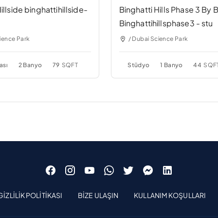
illside binghattihillside-
Binghatti Hills Phase 3 By B
Binghattihillsphase3 - stu
ience Park
/ Dubai Science Park
ası
2 Banyo
79
SQFT
Stüdyo
1 Banyo
44
SQF
GIZLILIK POLITIKASI
BIZE ULAŞIN
KULLANIM KOŞULLARI