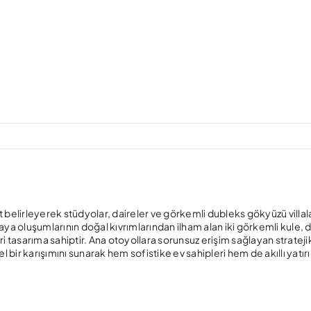
üt belirleyerek stüdyolar, daireler ve görkemli dubleks gökyüzü villal
aya oluşumlarının doğal kıvrımlarından ilham alan iki görkemli kule, 
ari tasarıma sahiptir. Ana otoyollara sorunsuz erişim sağlayan strateji
ir karışımını sunarak hem sofistike ev sahipleri hem de akıllı yatır