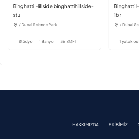
Binghatti Hillside binghattihillside-
Binghatti H
stu
1br
/ Dubai Science Park
/ Dubai Sc
Stüdyo
1 Banyo
36
SQFT
1 yatak od
HAKKIMIZDA
EKIBIMIZ