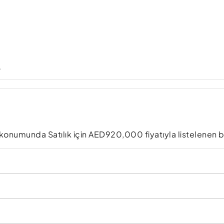
.
r konumunda Satılık için AED920,000 fiyatıyla listelenen bi