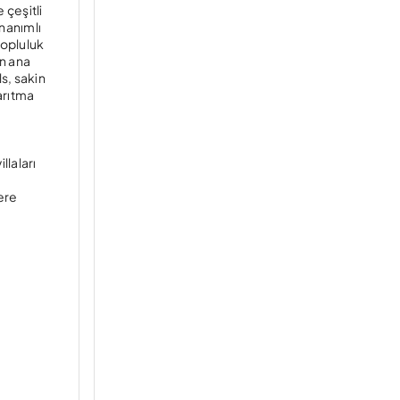
 çeşitli
nanımlı
topluluk
in ana
s, sakin
arıtma
llaları
ere