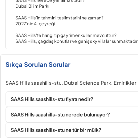
SAAS Hills nerede yer almaktadır?
Dubai Bilim Parkı
SAAS Hills'in tahmini teslim tarihi ne zaman?
2027'nin 4. çeyreği
SAAS Hills'te hangi tip gayrimenkuller mevcuttur?
SAAS Hills, çağdaş konutlar ve geniş sky villalar sunmaktadır
Sıkça Sorulan Sorular
SAAS Hills saashills-stu, Dubai Science Park, Emirlikle
SAAS Hills saashills-stu fiyatı nedir?
SAAS Hills saashills-stu nerede bulunuyor?
SAAS Hills saashills-stu ne tür bir mülk?