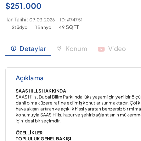
$
251.000
İlan Tarihi :
ID: #74751
09.03.2026
SQFT
Stüdyo
1 Banyo
49
Detaylar
Konum
Video
Açıklama
SAAS HILLS HAKKINDA
SAAS Hills, Dubai Bilim Parkı'nda lüks yaşam için yeni bir ölç
dahil olmak üzere rafine edilmiş konutlar sunmaktadır. Çöl k
hava akışını artıran ve açıklık hissi yaratan benzersiz bir mim
konumuyla SAAS Hills, huzur ve şehir bağlantısının mükemmel b
için ideal bir seçimdir.
ÖZELLİKLER
TOPLULUK GENEL BAKIŞI