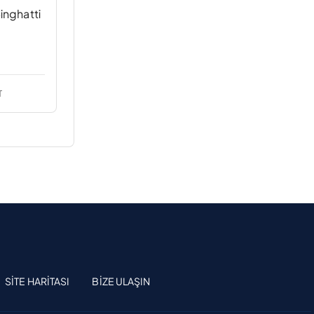
inghatti
T
SITE HARITASI
BIZE ULAŞIN