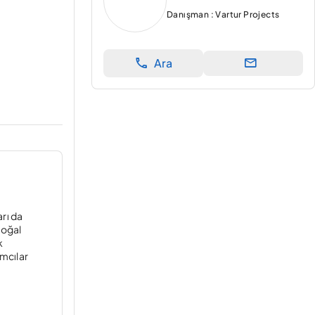
Danışman : Vartur Projects
Ara
arı da
doğal
k
ımcılar