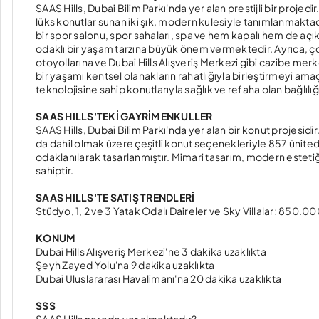
SAAS Hills, Dubai Bilim Parkı'nda yer alan prestijli bir projedir
lüks konutlar sunan iki şık, modern kulesiyle tanımlanmakt
bir spor salonu, spor sahaları, spa ve hem kapalı hem de açık 
odaklı bir yaşam tarzına büyük önem vermektedir. Ayrıca, çocu
otoyollarına ve Dubai Hills Alışveriş Merkezi gibi cazibe m
bir yaşamı kentsel olanakların rahatlığıyla birleştirmeyi ama
teknolojisine sahip konutlarıyla sağlık ve refaha olan bağlılı
SAAS HILLS'TEKİ GAYRİMENKULLER
SAAS Hills, Dubai Bilim Parkı'nda yer alan bir konut projesidir. 
da dahil olmak üzere çeşitli konut seçenekleriyle 857 ünitede
odaklanılarak tasarlanmıştır. Mimari tasarım, modern esteti
sahiptir.
SAAS HILLS'TE SATIŞ TRENDLERİ
Stüdyo, 1, 2 ve 3 Yatak Odalı Daireler ve Sky Villalar; 850.0
KONUM
Dubai Hills Alışveriş Merkezi'ne 3 dakika uzaklıkta
Şeyh Zayed Yolu'na 9 dakika uzaklıkta
Dubai Uluslararası Havalimanı'na 20 dakika uzaklıkta
SSS