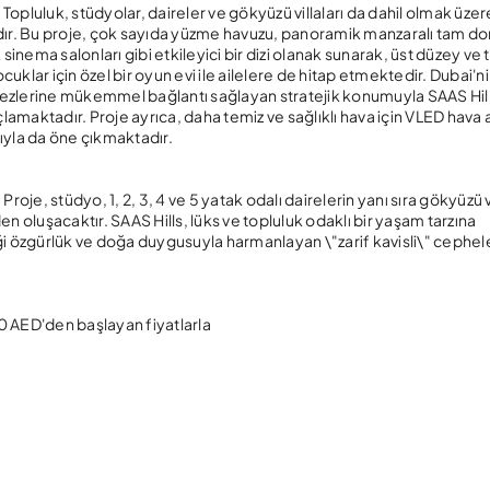
. Topluluk, stüdyolar, daireler ve gökyüzü villaları da dahil olmak üzere
adır. Bu proje, çok sayıda yüzme havuzu, panoramik manzaralı tam do
sinema salonları gibi etkileyici bir dizi olanak sunarak, üst düzey ve 
klar için özel bir oyun evi ile ailelere de hitap etmektedir. Dubai'n
erkezlerine mükemmel bağlantı sağlayan stratejik konumuyla SAAS Hill
çlamaktadır. Proje ayrıca, daha temiz ve sağlıklı hava için VLED hava 
ğıyla da öne çıkmaktadır.
Proje, stüdyo, 1, 2, 3, 4 ve 5 yatak odalı dairelerin yanı sıra gökyüzü vi
n oluşacaktır. SAAS Hills, lüks ve topluluk odaklı bir yaşam tarzına
ği özgürlük ve doğa duygusuyla harmanlayan \"zarif kavisli\" cephel
00 AED'den başlayan fiyatlarla