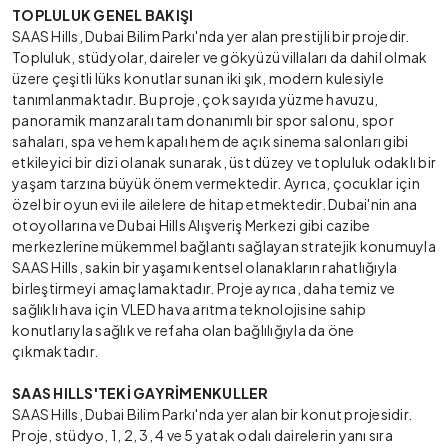
TOPLULUK GENEL BAKIŞI
SAAS Hills, Dubai Bilim Parkı'nda yer alan prestijli bir projedir.
Topluluk, stüdyolar, daireler ve gökyüzü villaları da dahil olmak
üzere çeşitli lüks konutlar sunan iki şık, modern kulesiyle
tanımlanmaktadır. Bu proje, çok sayıda yüzme havuzu,
panoramik manzaralı tam donanımlı bir spor salonu, spor
sahaları, spa ve hem kapalı hem de açık sinema salonları gibi
etkileyici bir dizi olanak sunarak, üst düzey ve topluluk odaklı bir
yaşam tarzına büyük önem vermektedir. Ayrıca, çocuklar için
özel bir oyun evi ile ailelere de hitap etmektedir. Dubai'nin ana
otoyollarına ve Dubai Hills Alışveriş Merkezi gibi cazibe
merkezlerine mükemmel bağlantı sağlayan stratejik konumuyla
SAAS Hills, sakin bir yaşamı kentsel olanakların rahatlığıyla
birleştirmeyi amaçlamaktadır. Proje ayrıca, daha temiz ve
sağlıklı hava için VLED hava arıtma teknolojisine sahip
konutlarıyla sağlık ve refaha olan bağlılığıyla da öne
çıkmaktadır.
SAAS HILLS'TEKİ GAYRİMENKULLER
SAAS Hills, Dubai Bilim Parkı'nda yer alan bir konut projesidir.
Proje, stüdyo, 1, 2, 3, 4 ve 5 yatak odalı dairelerin yanı sıra