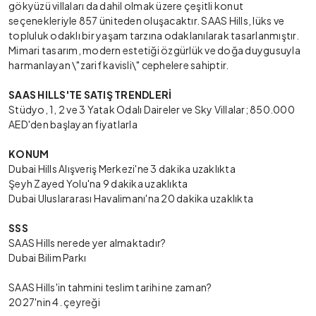
gökyüzü villaları da dahil olmak üzere çeşitli konut
seçenekleriyle 857 üniteden oluşacaktır. SAAS Hills, lüks ve
topluluk odaklı bir yaşam tarzına odaklanılarak tasarlanmıştır.
Mimari tasarım, modern estetiği özgürlük ve doğa duygusuyla
harmanlayan \"zarif kavisli\" cephelere sahiptir.
SAAS HILLS'TE SATIŞ TRENDLERİ
Stüdyo, 1, 2 ve 3 Yatak Odalı Daireler ve Sky Villalar; 850.000
AED'den başlayan fiyatlarla
KONUM
Dubai Hills Alışveriş Merkezi'ne 3 dakika uzaklıkta
Şeyh Zayed Yolu'na 9 dakika uzaklıkta
Dubai Uluslararası Havalimanı'na 20 dakika uzaklıkta
SSS
SAAS Hills nerede yer almaktadır?
Dubai Bilim Parkı
SAAS Hills'in tahmini teslim tarihi ne zaman?
2027'nin 4. çeyreği