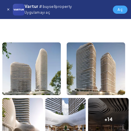
Vartur
# buysellproperty
Aç
Uygulamayı aç
+14