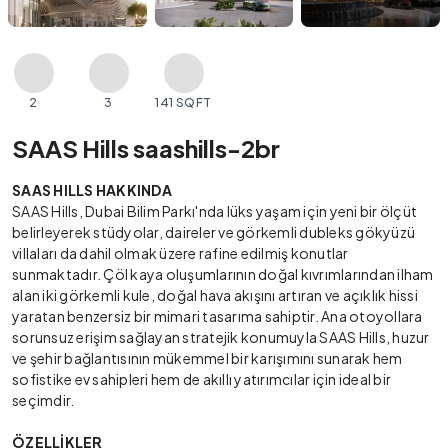
2
3
141 SQFT
SAAS Hills saashills-2br
SAAS HILLS HAKKINDA
SAAS Hills, Dubai Bilim Parkı'nda lüks yaşam için yeni bir ölçüt
belirleyerek stüdyolar, daireler ve görkemli dubleks gökyüzü
villaları da dahil olmak üzere rafine edilmiş konutlar
sunmaktadır. Çöl kaya oluşumlarının doğal kıvrımlarından ilham
alan iki görkemli kule, doğal hava akışını artıran ve açıklık hissi
yaratan benzersiz bir mimari tasarıma sahiptir. Ana otoyollara
sorunsuz erişim sağlayan stratejik konumuyla SAAS Hills, huzur
ve şehir bağlantısının mükemmel bir karışımını sunarak hem
sofistike ev sahipleri hem de akıllı yatırımcılar için ideal bir
seçimdir.
ÖZELLİKLER