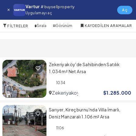
Uskudar Satılık Arsa
Vartur
# buysellproperty
Aç
Uygulamayı aç
10 Öğeler
Sırala
Görünüm
KAYDEDILEN ARAMALAR
FILTRELER
Zekeriyaköy'de Sahibinden Satılık
1.034 m² Net Arsa
1034
Zekeriyakoy
$
1.285.000
Sarıyer, Kireçburnu'nda Villa İmarlı,
Deniz Manzaralı 1.106 m² Arsa
1106