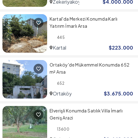
Zekeriyakoy
$
4.000.000
Kartal'da Merkezi Konumda Karlı
Yatırım İmarlı Arsa
445
Kartal
$
223.000
Ortaköy'de Mükemmel Konumda 652
m² Arsa
652
Ortaköy
$
3.675.000
Elverişli Konumda Satılık Villa İmarlı
Geniş Arazi
13600