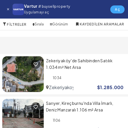
Arnavutkoy Satılık Arsa
Vartur
# buysellproperty
Aç
Uygulamayı aç
10 Öğeler
Sırala
Görünüm
KAYDEDILEN ARAMALAR
FILTRELER
Zekeriyaköy'de Sahibinden Satılık
1.034 m² Net Arsa
1034
Zekeriyakoy
$
1.285.000
Sarıyer, Kireçburnu'nda Villa İmarlı,
Deniz Manzaralı 1.106 m² Arsa
1106