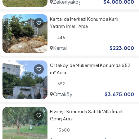
Zekeriyakoy
$
4.000.000
Kartal'da Merkezi Konumda Karlı
Yatırım İmarlı Arsa
445
Kartal
$
223.000
Ortaköy'de Mükemmel Konumda 652
m² Arsa
652
Ortaköy
$
3.675.000
Elverişli Konumda Satılık Villa İmarlı
Geniş Arazi
13600