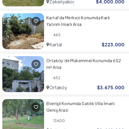
Zekeriyakoy
$
4.000.000
Kartal'da Merkezi Konumda Karlı
Yatırım İmarlı Arsa
445
Kartal
$
223.000
Ortaköy'de Mükemmel Konumda 652
m² Arsa
652
Ortaköy
$
3.675.000
Elverişli Konumda Satılık Villa İmarlı
Geniş Arazi
13600