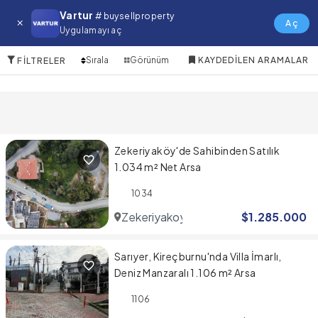
Avcilar Satılık Arsa
Vartur
# buysellproperty
Aç
Uygulamayı aç
10 Öğeler
Sırala
Görünüm
KAYDEDILEN ARAMALAR
FILTRELER
Zekeriyaköy'de Sahibinden Satılık
1.034 m² Net Arsa
1034
Zekeriyakoy
$
1.285.000
Sarıyer, Kireçburnu'nda Villa İmarlı,
Deniz Manzaralı 1.106 m² Arsa
1106