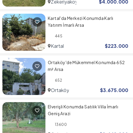
Zekeriyakoy
$
4.000.000
Kartal'da Merkezi Konumda Karlı
Yatırım İmarlı Arsa
445
Kartal
$
223.000
Ortaköy'de Mükemmel Konumda 652
m² Arsa
652
Ortaköy
$
3.675.000
Elverişli Konumda Satılık Villa İmarlı
Geniş Arazi
13600