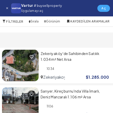
Sisli Satılık Arsa
Vartur
# buysellproperty
Aç
Uygulamayı aç
10 Öğeler
Sırala
Görünüm
KAYDEDILEN ARAMALAR
FILTRELER
Zekeriyaköy'de Sahibinden Satılık
1.034 m² Net Arsa
1034
Zekeriyakoy
$
1.285.000
Sarıyer, Kireçburnu'nda Villa İmarlı,
Deniz Manzaralı 1.106 m² Arsa
1106