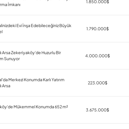
1.850.000
$
rma İmkanı
linizdeki Evi İnşa Edebileceğiniz Büyük
1.790.000
$
el
lı Arsa Zekeriyaköy'de Huzurlu Bir
4.000.000
$
m Sunuyor
al'da Merkezi Konumda Karlı Yatırım
223.000
$
ı Arsa
aköy'de Mükemmel Konumda 652 m²
3.675.000
$