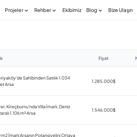
Projeler
Rehber
Ekibimiz
Blog
Bize Ulaşın
ık
Fiyat
riyaköy'de Sahibinden Satılık 1.034
1.285.000
$
et Arsa
er, Kireçburnu'nda Villa İmarlı, Deniz
1.546.000
$
aralı 1.106 m² Arsa
 m2 İmarlı Arsanın Potansiyelini Ortaya