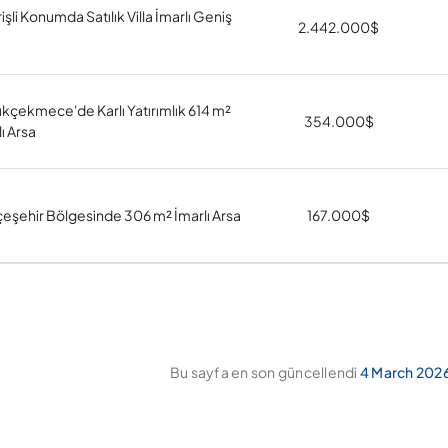
işli Konumda Satılık Villa İmarlı Geniş
2.442.000
$
kçekmece'de Karlı Yatırımlık 614 m²
354.000
$
ı Arsa
eşehir Bölgesinde 306 m² İmarlı Arsa
167.000
$
Bu sayfa en son güncellendi
4 March 2026