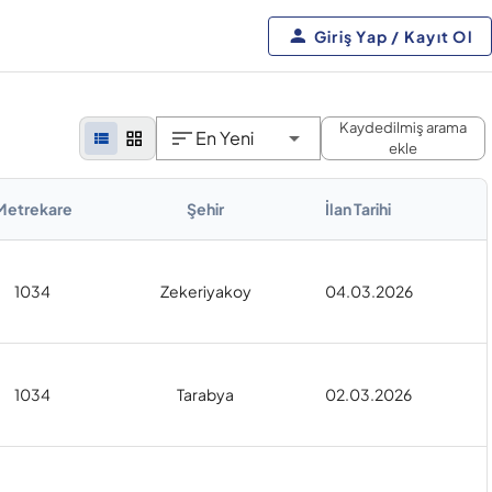
Giriş Yap / Kayıt Ol
Kaydedilmiş arama
En Yeni
ekle
Metrekare
Şehir
İlan Tarihi
1034
Zekeriyakoy
04.03.2026
1034
Tarabya
02.03.2026