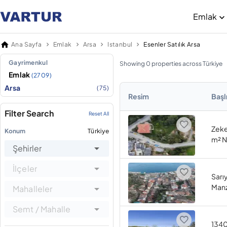
Emlak
Ana Sayfa
Emlak
Arsa
Istanbul
Esenler Satılık Arsa
Gayrimenkul
Showing 0 properties across Türkiye
Emlak
(2709)
Arsa
(75)
Resim
Başl
Filter Search
Reset All
Zeke
Konum
Türkiye
m² N
Şehirler
İlçeler
Sarıy
Manz
Mahalleler
Semt / Mahalle
1340