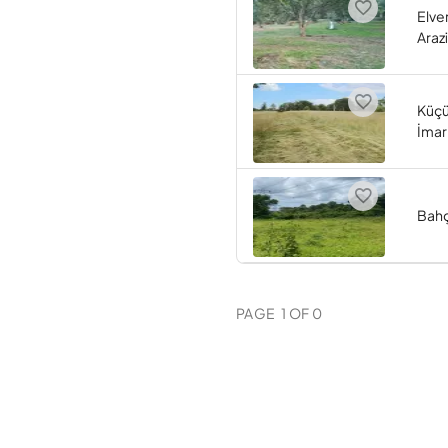
Elver
Arazi
Küçü
İmarl
Bahç
PAGE
1
OF
0