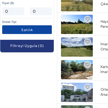
Fiyat ($)
Çıka
Haya
Emlak Tipi
Pars
Satılık
İmar
Filtreyi Uygula (0)
Orta
Kart
İmarl
Ort
Arsa