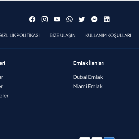
GIZLILIK POLITIKASI
BIZE ULAŞIN
KULLANIM KOŞULLARI
eri
Emlak İlanları
er
Dubai Emlak
er
Miami Emlak
eler