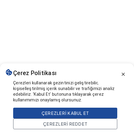
Çerez Politikası
Çerezleri kullanarak gezintinizi geliştirebilir,
kişiselleştirilmiş içerik sunabilir ve trafiğimizi analiz
edebiliriz. 'Kabul Et' butonuna tıklayarak çerez
kullanımımızı onaylamış olursunuz.
ÇEREZLERI KABUL ET
ÇEREZLERI REDDET
Ana Sayfa
Ara
Projeler
Hesap