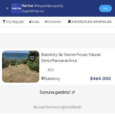
Bakırkoy Satılık Arsa
Vartur
# buysellproperty
Aç
Uygulamayı aç
1 Öğeler
Sırala
Görünüm
KAYDEDILEN ARAMALAR
FILTRELER
Bakırköy'de Yatırım Fırsatı Yüksek
Deniz Manzaralı Arsa
402
Bakırkoy
$
464.000
Sonuna geldiniz! 🎉
Bu sayfa en son güncellendi