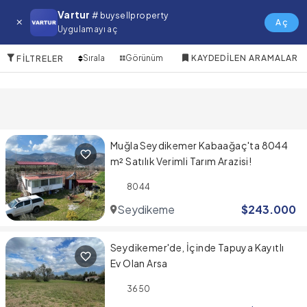
Fethiye Satılık Arsa
Vartur
# buysellproperty
Aç
Uygulamayı aç
2 Öğeler
Sırala
Görünüm
KAYDEDILEN ARAMALAR
FILTRELER
Muğla Seydikemer Kabaağaç'ta 8044
m² Satılık Verimli Tarım Arazisi!
8044
Seydikemer
$
243.000
Seydikemer'de, İçinde Tapuya Kayıtlı
Ev Olan Arsa
3650