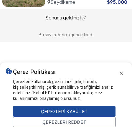
Seydikemer
$
95.000
Sonuna geldiniz! 🎉
Bu sayfa en son güncellendi
Çerez Politikası
Çerezleri kullanarak gezintinizi geliştirebilir,
kişiselleştirilmiş içerik sunabilir ve trafiğimizi analiz
edebiliriz. 'Kabul Et' butonuna tıklayarak çerez
kullanımımızı onaylamış olursunuz.
ÇEREZLERI KABUL ET
ÇEREZLERI REDDET
Ana Sayfa
Ara
Projeler
Hesap