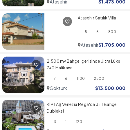
Atasehir
$
1.473.000
Atasehir Satılık Villa
5
5
800
Atasehir
$
1.705.000
2.500 m² Bahçe İçerisinde Ultra Lüks
7+2 Malikane
7
6
1100
2500
Gokturk
$
13.500.000
KİPTAŞ Venezia Mega'da 3+1 Bahçe
Dubleksi
3
1
120