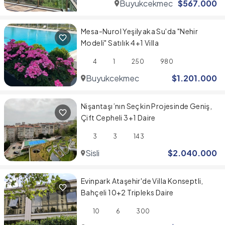
Buyukcekmece
$
567.000
Mesa-Nurol Yeşilyaka Su'da "Nehir
Modeli" Satılık 4+1 Villa
4
1
250
980
Buyukcekmece
$
1.201.000
Nişantaşı’nın Seçkin Projesinde Geniş,
Çift Cepheli 3+1 Daire
3
3
143
Sisli
$
2.040.000
Evinpark Ataşehir'de Villa Konseptli,
Bahçeli 10+2 Tripleks Daire
10
6
300