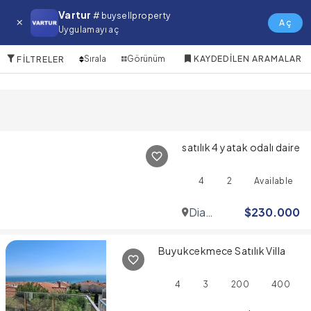
Esenler Satılık Emlak
Vartur
# buysellproperty
Aç
Uygulamayı aç
10 Öğeler
Sırala
Görünüm
KAYDEDILEN ARAMALAR
FILTRELER
satılık 4 yatak odalı daire
4
2
Available
Dia
$
230.000
Mare
Buyukcekmece Satılık Villa
4
3
200
400