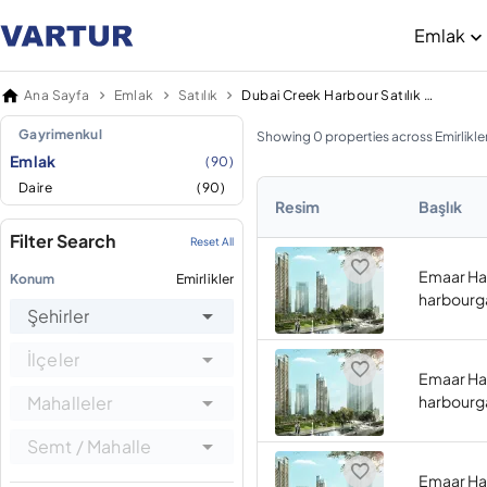
Emlak
Ana Sayfa
Emlak
Satılık
Dubai Creek Harbour Satılık Emlak
Gayrimenkul
Showing 0 properties across Emirlikle
Emlak
(90)
Daire
(90)
Resim
Başlık
Filter Search
Reset All
Emaar Ha
Konum
Emirlikler
harbourg
Şehirler
İlçeler
Emaar Ha
Mahalleler
harbourg
Semt / Mahalle
Emaar Ha