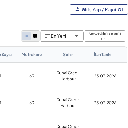
Giriş Yap / Kayıt Ol
Kaydedilmiş arama
En Yeni
ekle
 Sayısı
Metrekare
Şehir
İlan Tarihi
Dubai Creek
1
63
25.03.2026
Harbour
Dubai Creek
1
63
25.03.2026
Harbour
Dubai Creek