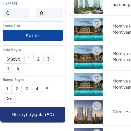
Fiyat ($)
harbourg
Montiva 
Emlak Tipi
Montivaa
Satılık
Oda Sayısı
Montiva 
Stüdyo
1
2
3
Montivaa
4
5 +
Banyo Sayısı
Montiva 
Montivaa
1
2
3
4
5
6 +
Creek Ha
Filtreyi Uygula (90)