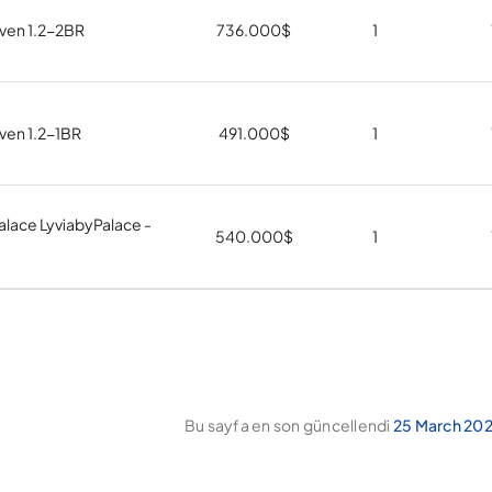
ven 1.2-2BR
736.000
$
1
ven 1.2-1BR
491.000
$
1
Palace LyviabyPalace -
540.000
$
1
Bu sayfa en son güncellendi
25 March 202