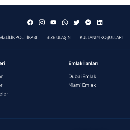
GIZLILIK POLITIKASI
BIZE ULAŞIN
KULLANIM KOŞULLARI
eri
Emlak İlanları
er
Dubai Emlak
er
Miami Emlak
eler