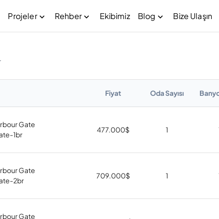
Projeler
Rehber
Ekibimiz
Blog
Bize Ulaşın
r
Fiyat
Oda Sayısı
Banyo
rbour Gate
477.000
$
1
ate-1br
rbour Gate
709.000
$
1
ate-2br
rbour Gate