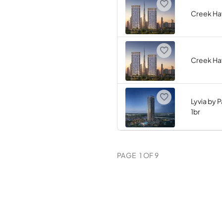
Creek Ha
Creek Ha
Lyvia by 
1br
PAGE
1
OF
9