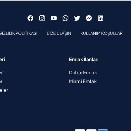
GIZLILIK POLITIKASI
BIZE ULAŞIN
KULLANIM KOŞULLARI
eri
Emlak İlanları
er
Dubai Emlak
er
Miami Emlak
eler