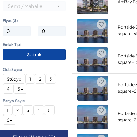
Art Bay E
Semt / Mahalle
Fiyat ($)
Portside 
square-s
Emlak Tipi
Satılık
Portside 
square-1
Oda Sayısı
Stüdyo
1
2
3
Portside 
4
5 +
square-2
Banyo Sayısı
1
2
3
4
5
Portside 
square-3
6 +