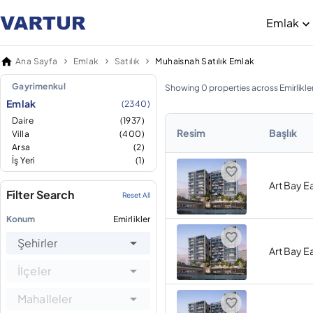
Emlak
Ana Sayfa
Emlak
Satılık
Muhaisnah Satılık Emlak
Gayrimenkul
Showing 0 properties across Emirlikle
Emlak
(2340)
Daire
(1937)
Resim
Başlık
Villa
(400)
Arsa
(2)
İş Yeri
(1)
Art Bay E
Filter Search
Reset All
Konum
Emirlikler
Şehirler
Art Bay E
İlçeler
Mahalleler