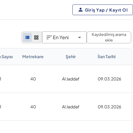
Giriş Yap / Kayıt Ol
Kaydedilmiş arama
En Yeni
ekle
 Sayısı
Metrekare
Şehir
İlan Tarihi
1
40
Al Jaddaf
09.03.2026
1
40
Al Jaddaf
09.03.2026