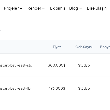
Projeler
Rehber
Ekibimiz
Blog
Bize Ulaşın
r
Fiyat
Oda Sayısı
Banyo
ast art-bay-east-std
300.000
$
Stüdyo
ast art-bay-east-1br
496.000
$
Stüdyo