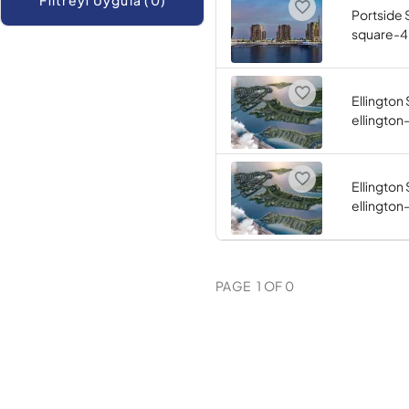
Filtreyi Uygula (0)
Portside 
square-4
Ellington
ellingto
Ellington
ellingto
PAGE
1
OF
0