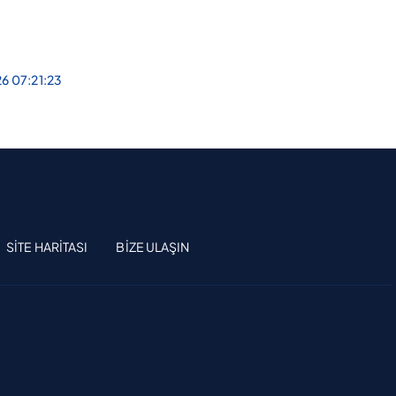
26 07:21:23
SITE HARITASI
BIZE ULAŞIN