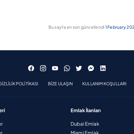
Bu sayfa en son güncellendi
1 February 20
GIZLILIK POLITIKASI
BIZE ULAŞIN
KULLANIM KOŞULLARI
eri
Emlak İlanları
er
Dubai Emlak
er
Miami Emlak