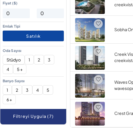
Fiyat ($)
creekvis
Emlak Tipi
Sobha On
Satılık
Oda Sayısı
Creek Vis
Stüdyo
1
2
3
creekvist
4
5 +
Banyo Sayısı
Waves O
wavesopu
1
2
3
4
5
6 +
Crest Gr
Filtreyi Uygula (7)