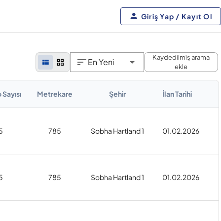
Giriş Yap / Kayıt Ol
Kaydedilmiş arama
En Yeni
ekle
 Sayısı
Metrekare
Şehir
İlan Tarihi
5
785
Sobha Hartland 1
01.02.2026
5
785
Sobha Hartland 1
01.02.2026