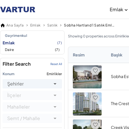
Emlak
Ana Sayfa
Emlak
Satılık
Sobha Hartland 1 Satılık Emlak
Gayrimenkul
Showing 0 properties across Emirlikle
Emlak
(7)
Daire
(7)
Resim
Başlık
Filter Search
Reset All
Konum
Emirlikler
Sobha Es
Şehirler
İlçeler
The Crest
Mahalleler
Semt / Mahalle
Creek Vi