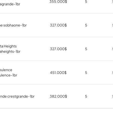
355.000
$
5
tagrande-1br
e sobhaone-1br
327.000
$
5
ta Heights
327.000
$
5
aheights-1br
pulence
451.000
$
5
lence-1br
ande crestgrande-1br
382.000
$
5