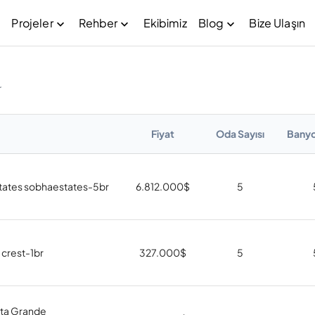
Projeler
Rehber
Ekibimiz
Blog
Bize Ulaşın
r
Fiyat
Oda Sayısı
Banyo
tates sobhaestates-5br
6.812.000
$
5
 crest-1br
327.000
$
5
sta Grande