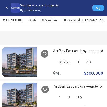
Wadi Al Safa 5 Satılık Emlak
Vartur
# buysellproperty
Aç
Uygulamayı aç
10 Öğeler
Sırala
Görünüm
KAYDEDILEN ARAMALAR
FILTRELER
Art Bay East art-bay-east-std
Stüdyo
1
40
Al
$
300.000
Jaddaf
Art Bay East art-bay-east-1br
1
2
80