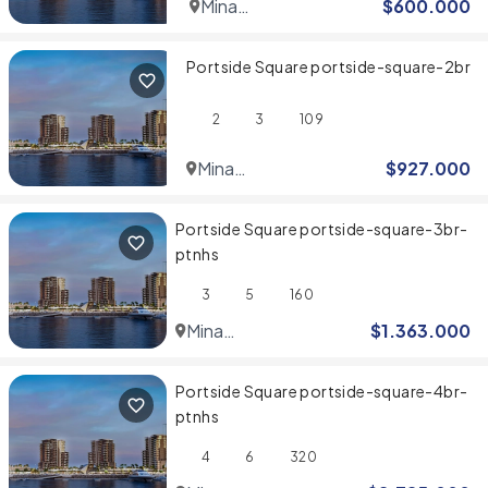
Mina
$
600.000
Rashid
Portside Square portside-square-2br
2
3
109
Mina
$
927.000
Rashid
Portside Square portside-square-3br-
ptnhs
3
5
160
Mina
$
1.363.000
Rashid
Portside Square portside-square-4br-
ptnhs
4
6
320