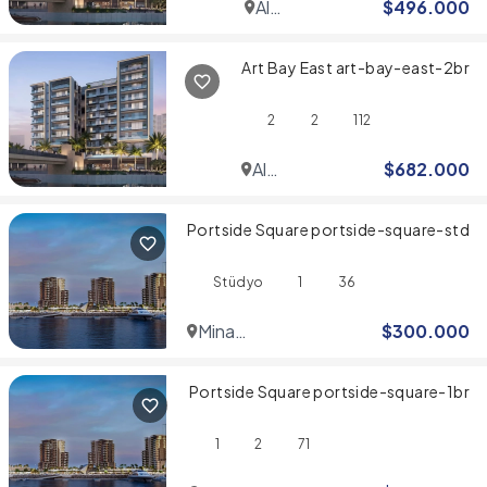
Al
$
496.000
Jaddaf
Art Bay East art-bay-east-2br
2
2
112
Al
$
682.000
Jaddaf
Portside Square portside-square-std
Stüdyo
1
36
Mina
$
300.000
Rashid
Portside Square portside-square-1br
1
2
71