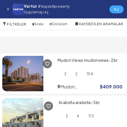
Mudon Community Satılık Emlak
Vartur
# buysellproperty
Aç
Uygulamayı aç
4 Öğeler
Sırala
Görünüm
KAYDEDILEN ARAMALAR
FILTRELER
Mudon Views mudonviews-2br
2
2
104
Mudon
$
409.000
Community
Arabella arabella-3br
3
4
175