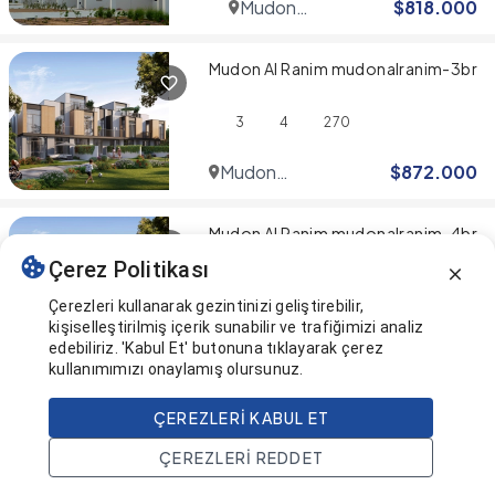
Mudon
$
818.000
Community
Mudon Al Ranim mudonalranim-3br
3
4
270
Mudon
$
872.000
Community
Mudon Al Ranim mudonalranim-4br
Çerez Politikası
4
5
276
Çerezleri kullanarak gezintinizi geliştirebilir,
kişiselleştirilmiş içerik sunabilir ve trafiğimizi analiz
Mudon
$
981.000
edebiliriz. 'Kabul Et' butonuna tıklayarak çerez
Community
kullanımımızı onaylamış olursunuz.
Sonuna geldiniz! 🎉
ÇEREZLERI KABUL ET
ÇEREZLERI REDDET
Bu sayfa en son güncellendi
Ana Sayfa
Ara
Projeler
Hesap