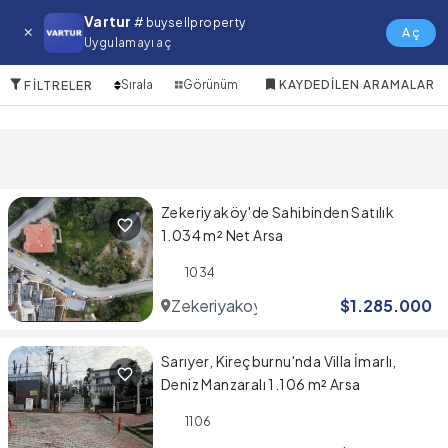
Maltepe Satılık Arsa
Vartur
# buysellproperty
Aç
Uygulamayı aç
10 Öğeler
Sırala
Görünüm
KAYDEDILEN ARAMALAR
FILTRELER
Zekeriyaköy'de Sahibinden Satılık
1.034 m² Net Arsa
1034
Zekeriyakoy
$
1.285.000
Sarıyer, Kireçburnu'nda Villa İmarlı,
Deniz Manzaralı 1.106 m² Arsa
1106