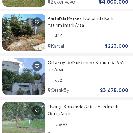
Zekeriyakoy
$
4.000.000
Kartal'da Merkezi Konumda Karlı
Yatırım İmarlı Arsa
445
Kartal
$
223.000
Ortaköy'de Mükemmel Konumda 652
m² Arsa
652
Ortaköy
$
3.675.000
Elverişli Konumda Satılık Villa İmarlı
Geniş Arazi
13600