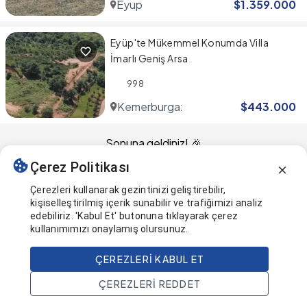
Eyup
$
1.359.000
Eyüp'te Mükemmel Konumda Villa
İmarlı Geniş Arsa
998
Kemerburgaz
$
443.000
Sonuna geldiniz! 🎉
Çerez Politikası
Bu sayfa en son güncellendi
Çerezleri kullanarak gezintinizi geliştirebilir,
kişiselleştirilmiş içerik sunabilir ve trafiğimizi analiz
edebiliriz. 'Kabul Et' butonuna tıklayarak çerez
kullanımımızı onaylamış olursunuz.
ÇEREZLERI KABUL ET
ÇEREZLERI REDDET
Ana Sayfa
Ara
Projeler
Hesap