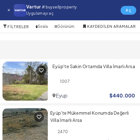
Eyup Satılık Arsa
Vartur
# buysellproperty
Aç
Uygulamayı aç
3 Öğeler
Sırala
Görünüm
KAYDEDILEN ARAMALAR
FILTRELER
Eyüp'te Sakin Ortamda Villa İmarlı Arsa
1007
Eyup
$
440.000
Eyüp'te Mükemmel Konumda Değerli
Villa İmarlı Arsa
2470