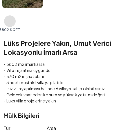
3802 SQFT
Lüks Projelere Yakın, Umut Verici
Lokasyonlu İmarlı Arsa
- 3802 m2 imarlı arsa
- Villa inşaatına uygundur
- 570 m2 inşaat alanı
- 3 adet müstakil villa yapılabilir.
- İkiz villa yapılması halinde 6 villaya sahip olabilirsiniz.
- Gelecek vaat eden konum ve yüksek yatırım değeri
- Lüks villa projelerine yakın
Mülk Bilgileri
Tür
Arsa