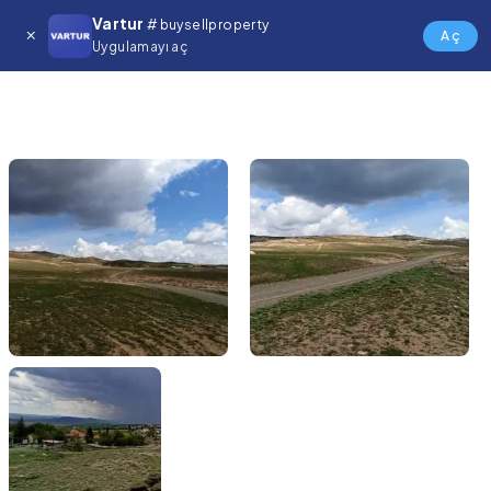
Vartur
# buysellproperty
Aç
Uygulamayı aç