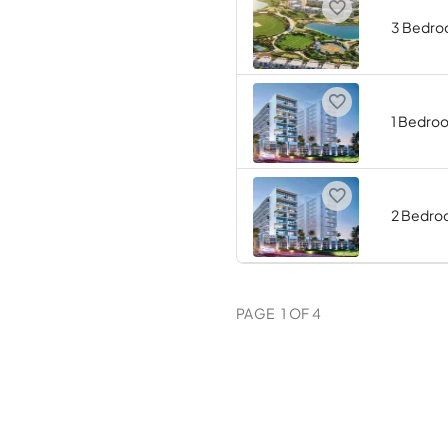
3 Bedr
1 Bedro
2 Bedr
PAGE
1
OF
4