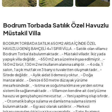
Bodrum Torbada Satılık Özel Havuzlu
Müstakil Villa
BODRUM TORBA'DA SATILIK 650 M2 ARSA İÇİNDE ÖZEL
HAVUZLU GENİŞ BAHÇELİ 4+1 SIFIR VİLLA . - Satılık olan villamız
Bodrum Torba'da bulunmaktadır. . - Müstakil villadır. İkiz yada
yapışık villa değildir. . - 650 m2 arsa üzerine inşaa edilmiştir. . -
160 m2 brüt, 130 m2 net kullanım alanına sahiptir. . - 4 oda, 1
salon, 1 açık mutfak ve 3 banyo tuvaletten oluşmaktadır. . -
Sitede değildir. . - Aylık aidat ödemesi yoktur. . - Doğa
manzaralıdır. . - Denize 650 metre düzayak yürüme
mesafesindedir. . - Isıtma ve soğutma klima ve yerden ısıtma
sistemi ile sağlanmaktadır. . - Villamızın kendine ait özel yüzme
havuzu ve geniş bahçesi mevcuttur. . - Yeni yapılmış olup sıfırdır.
. - Otomatik bahçe sulama ve damlatma sulama sistemi
bulunmaktadır. . - Eşyasız olarak satılıktır. . - Merkezi
lokasyonundan ötürü yaz kış yaşanabilir. . - Satış fiyatımız