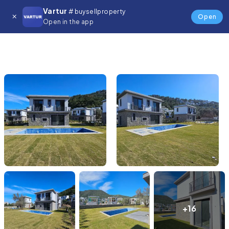
Vartur
# buysellproperty
Open
Open in the app
+16