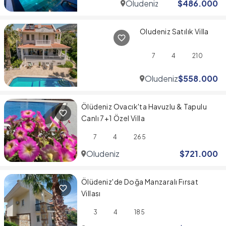
Oludeniz
$
486.000
Oludeniz Satılık Villa
7
4
210
Oludeniz
$
558.000
Ölüdeniz Ovacık'ta Havuzlu & Tapulu
Canlı 7+1 Özel Villa
7
4
265
Oludeniz
$
721.000
Ölüdeniz'de Doğa Manzaralı Fırsat
Villası
3
4
185