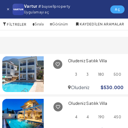
Oludeniz Satılık Villa
Vartur
# buysellproperty
Aç
Uygulamayı aç
6 Öğeler
Sırala
Görünüm
KAYDEDILEN ARAMALAR
FILTRELER
Oludeniz Satılık Villa
3
3
180
500
Oludeniz
$
530.000
Oludeniz Satılık Villa
4
4
190
450