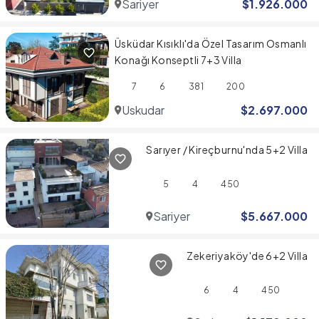
Sariyer
$
1.926.000
Üsküdar Kısıklı'da Özel Tasarım Osmanlı
Konağı Konseptli 7+3 Villa
7
6
381
200
Uskudar
$
2.697.000
Sarıyer / Kireçburnu'nda 5+2 Villa
5
4
450
Sariyer
$
5.667.000
Zekeriyaköy'de 6+2 Villa
6
4
450