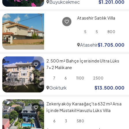
Buyukcekmece
$
1.201.000
Atasehir Satılık Villa
5
5
800
Atasehir
$
1.705.000
2.500 m² Bahçe İçerisinde Ultra Lüks
7+2 Malikane
7
6
1100
2500
Gokturk
$
13.500.000
Zekeriyaköy Karaağaç'ta 632 m² Arsa
İçinde Müstakil Havuzlu Lüks Villa
6
3
580