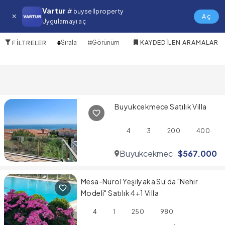
Dalyan Satılık Villa
Vartur
# buysellproperty
Aç
Uygulamayı aç
10 Öğeler
Sırala
Görünüm
KAYDEDILEN ARAMALAR
FILTRELER
Buyukcekmece Satılık Villa
4
3
200
400
Buyukcekmece
$
567.000
Mesa-Nurol Yeşilyaka Su'da "Nehir
Modeli" Satılık 4+1 Villa
4
1
250
980