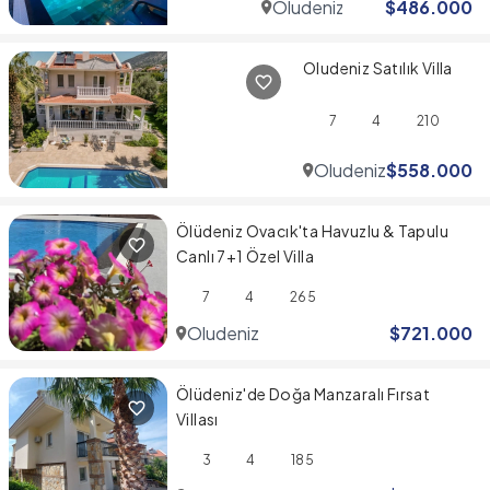
Oludeniz
$
486.000
Oludeniz Satılık Villa
7
4
210
Oludeniz
$
558.000
Ölüdeniz Ovacık'ta Havuzlu & Tapulu
Canlı 7+1 Özel Villa
7
4
265
Oludeniz
$
721.000
Ölüdeniz'de Doğa Manzaralı Fırsat
Villası
3
4
185