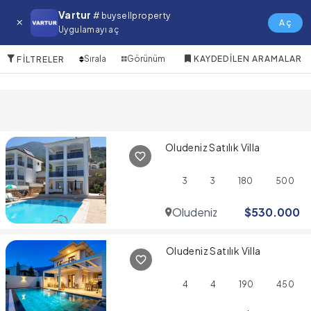
Oludeniz Satılık Villa
Vartur
# buysellproperty
Aç
Uygulamayı aç
6 Öğeler
Sırala
Görünüm
KAYDEDILEN ARAMALAR
FILTRELER
Oludeniz Satılık Villa
3
3
180
500
Oludeniz
$
530.000
Oludeniz Satılık Villa
4
4
190
450