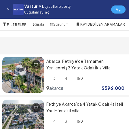
akarca Satılık Villa
Vartur
# buysellproperty
Aç
Uygulamayı aç
3 Öğeler
Sırala
Görünüm
KAYDEDILEN ARAMALAR
FILTRELER
Akarca, Fethiye'de Tamamen
Yenilenmiş 3 Yatak Odalı İkiz Villa
3
4
150
akarca
$
596.000
Fethiye Akarca'da 4 Yatak Odalı Kaliteli
Yarı Müstakil Villa
4
3
150