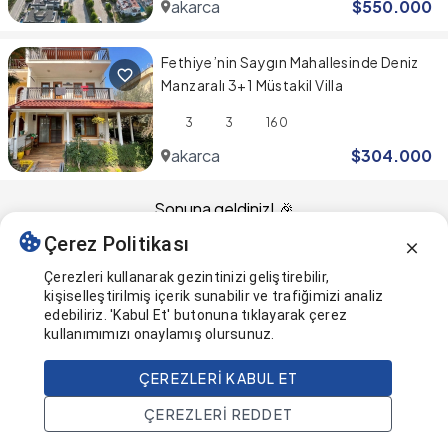
akarca
$
550.000
Fethiye’nin Saygın Mahallesinde Deniz
Manzaralı 3+1 Müstakil Villa
3
3
160
akarca
$
304.000
Sonuna geldiniz! 🎉
Çerez Politikası
Bu sayfa en son güncellendi
Çerezleri kullanarak gezintinizi geliştirebilir,
kişiselleştirilmiş içerik sunabilir ve trafiğimizi analiz
edebiliriz. 'Kabul Et' butonuna tıklayarak çerez
kullanımımızı onaylamış olursunuz.
ÇEREZLERI KABUL ET
ÇEREZLERI REDDET
Ana Sayfa
Ara
Projeler
Hesap