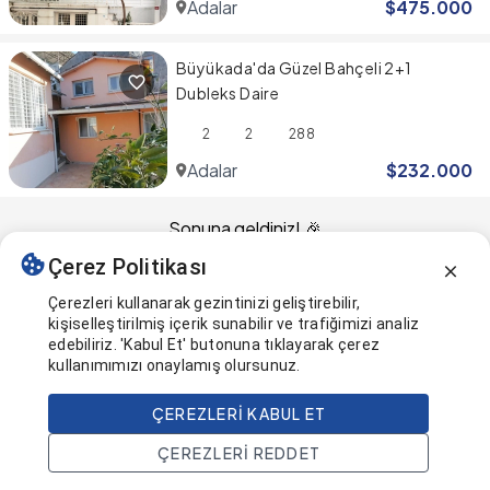
Adalar
$
475.000
Büyükada'da Güzel Bahçeli 2+1
Dubleks Daire
2
2
288
Adalar
$
232.000
Sonuna geldiniz! 🎉
Çerez Politikası
Bu sayfa en son güncellendi
Çerezleri kullanarak gezintinizi geliştirebilir,
kişiselleştirilmiş içerik sunabilir ve trafiğimizi analiz
edebiliriz. 'Kabul Et' butonuna tıklayarak çerez
kullanımımızı onaylamış olursunuz.
ÇEREZLERI KABUL ET
ÇEREZLERI REDDET
Ana Sayfa
Ara
Projeler
Hesap