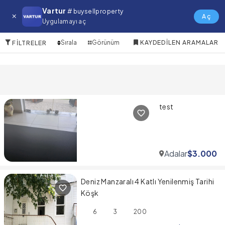
Adalar Satılık Emlak
Vartur
# buysellproperty
Aç
Uygulamayı aç
3 Öğeler
Sırala
Görünüm
KAYDEDILEN ARAMALAR
FILTRELER
test
Adalar
$
3.000
Deniz Manzaralı 4 Katlı Yenilenmiş Tarihi
Köşk
6
3
200