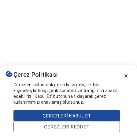
Çerez Politikası
Çerezleri kullanarak gezintinizi geliştirebilir,
kişiselleştirilmiş içerik sunabilir ve trafiğimizi analiz
edebiliriz. 'Kabul Et' butonuna tıklayarak çerez
kullanımımızı onaylamış olursunuz.
ÇEREZLERI KABUL ET
ÇEREZLERI REDDET
Ana Sayfa
Ara
Projeler
Hesap